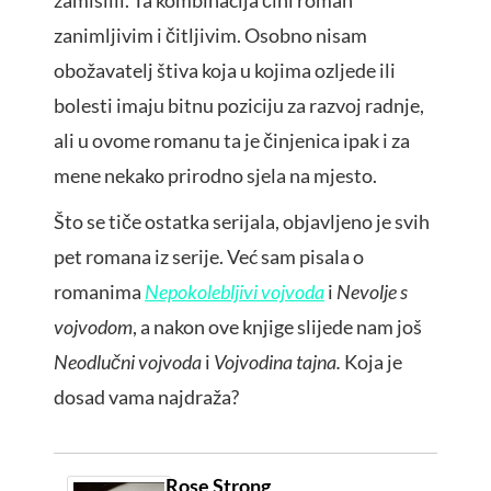
zamislili. Ta kombinacija čini roman
zanimljivim i čitljivim. Osobno nisam
obožavatelj štiva koja u kojima ozljede ili
bolesti imaju bitnu poziciju za razvoj radnje,
ali u ovome romanu ta je činjenica ipak i za
mene nekako prirodno sjela na mjesto.
Što se tiče ostatka serijala, objavljeno je svih
pet romana iz serije. Već sam pisala o
romanima
Nepokolebljivi vojvoda
i
Nevolje s
vojvodom
, a nakon ove knjige slijede nam još
Neodlučni vojvoda
i
Vojvodina tajna.
Koja je
dosad vama najdraža?
Rose Strong