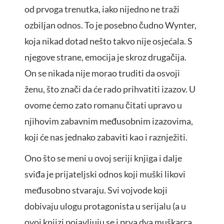
od prvoga trenutka, iako nijedno ne traži
ozbiljan odnos. To je posebno čudno Wynter,
koja nikad dotad nešto takvo nije osjećala. S
njegove strane, emocija je skroz drugačija.
On se nikada nije morao truditi da osvoji
ženu, što znači da će rado prihvatiti izazov. U
ovome ćemo zato romanu čitati upravo u
njihovim zabavnim međusobnim izazovima,
koji će nas jednako zabaviti kao i raznježiti.
Ono što se meni u ovoj seriji knjiga i dalje
sviđa je prijateljski odnos koji muški likovi
međusobno stvaraju. Svi vojvode koji
dobivaju ulogu protagonista u serijalu (a u
ovoj knjizi pojavljuju se i prva dva muškarca