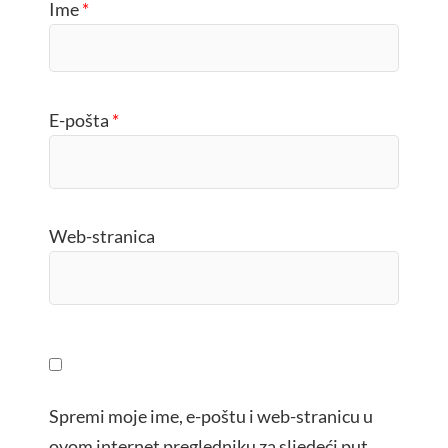
Ime
*
E-pošta
*
Web-stranica
Spremi moje ime, e-poštu i web-stranicu u
ovom internet pregledniku za sljedeći put