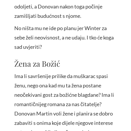
odoljeti, a Donovan nakon toga počinje
zamišljati budućnost s njome.
No ništa mu ne ide po planu jer Winter za
sebe želi neovisnost, a ne udaju. I tko će koga
sad uvjeriti?
Žena za Božić
Ima li savršenije prilike da muškarac spasi
ženu, nego ona kad mu ta žena postane
neočekivani gost za božićne blagdane? Ima li
romantičnijeg romana za nas čitatelje?
Donovan Martin voli žene i planira se dobro
zabaviti s onima koje dijele njegove interese