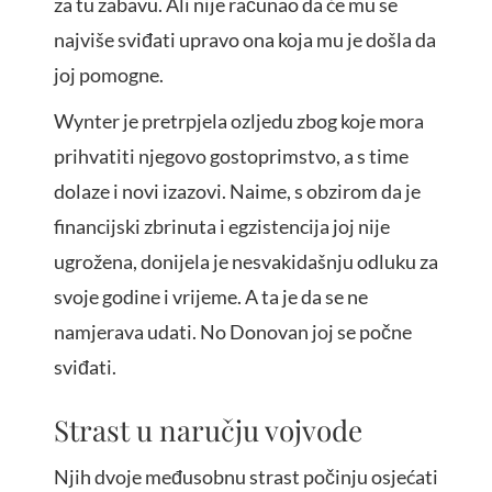
za tu zabavu. Ali nije računao da će mu se
najviše sviđati upravo ona koja mu je došla da
joj pomogne.
Wynter je pretrpjela ozljedu zbog koje mora
prihvatiti njegovo gostoprimstvo, a s time
dolaze i novi izazovi. Naime, s obzirom da je
financijski zbrinuta i egzistencija joj nije
ugrožena, donijela je nesvakidašnju odluku za
svoje godine i vrijeme. A ta je da se ne
namjerava udati. No Donovan joj se počne
sviđati.
Strast u naručju vojvode
Njih dvoje međusobnu strast počinju osjećati