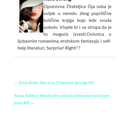
Opsesivna čitateljica čija soba je
uvijek u neredu zbog poprilične
količine knjiga koje leže svuda
uokolo. Visjele bi i sa stropa da je
to moguće izvesti.Ovisnica o
ljubavnim romanima, erotskom fantasyju i self-
help literaturi. Surprise! Right? ?
←
Elsie Silver: Bez srca (Chestnut Springs #2)
Alexa Ashton: Neodlučni vojvoda (Vojvode na krivom
putu #4)
→