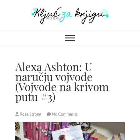
S
k
i
Ključ za knjigu
p
t
o
c
o
Alexa Ashton: U
n
naručju vojvode
t
(Vojvode na krivom
e
n
putu #3)
t
Rose Strong
No Comments