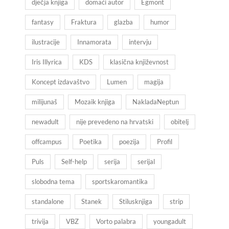
dječja knjiga
domaći autor
Egmont
fantasy
Fraktura
glazba
humor
ilustracije
Innamorata
intervju
Iris Illyrica
KDS
klasična književnost
Koncept izdavaštvo
Lumen
magija
milijunaš
Mozaik knjiga
NakladaNeptun
newadult
nije prevedeno na hrvatski
obitelj
offcampus
Poetika
poezija
Profil
Puls
Self-help
serija
serijal
slobodna tema
sportskaromantika
standalone
Stanek
Stilusknjiga
strip
trivija
VBZ
Vorto palabra
youngadult