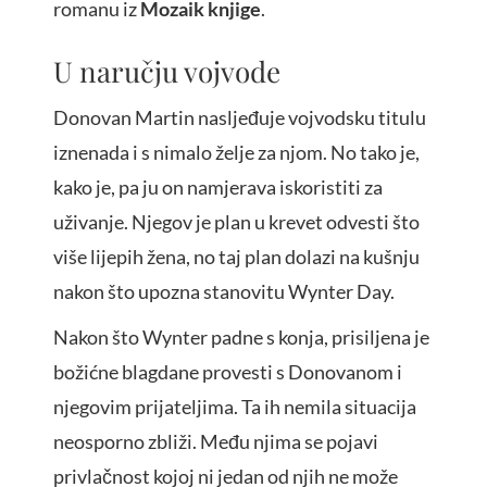
romanu iz
Mozaik knjige
.
U naručju vojvode
Donovan Martin nasljeđuje vojvodsku titulu
iznenada i s nimalo želje za njom. No tako je,
kako je, pa ju on namjerava iskoristiti za
uživanje. Njegov je plan u krevet odvesti što
više lijepih žena, no taj plan dolazi na kušnju
nakon što upozna stanovitu Wynter Day.
Nakon što Wynter padne s konja, prisiljena je
božićne blagdane provesti s Donovanom i
njegovim prijateljima. Ta ih nemila situacija
neosporno zbliži. Među njima se pojavi
privlačnost kojoj ni jedan od njih ne može