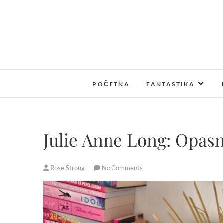
S
k
i
p
t
o
c
POČETNA
FANTASTIKA
o
n
t
e
Julie Anne Long: Opasn
n
t
Rose Strong
No Comments