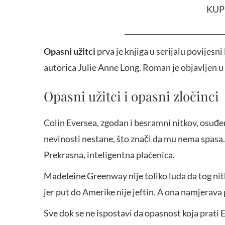
KUP
____________________________
Opasni užitci
prva je knjiga u serijalu povijes
autorica Julie Anne Long. Roman je objavljen u
Opasni užitci i opasni zločinci
Colin Eversea, zgodan i besramni nitkov, osuđen
nevinosti nestane, što znači da mu nema spasa.
Prekrasna, inteligentna plaćenica.
Madeleine Greenway nije toliko luda da tog nit
jer put do Amerike nije jeftin. A ona namjerava 
Sve dok se ne ispostavi da opasnost koja prati E