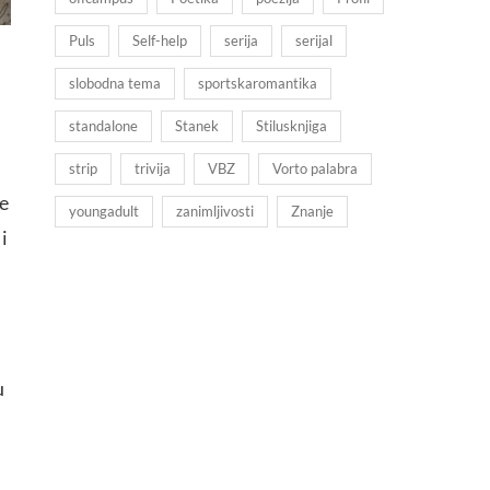
Puls
Self-help
serija
serijal
slobodna tema
sportskaromantika
standalone
Stanek
Stilusknjiga
strip
trivija
VBZ
Vorto palabra
de
youngadult
zanimljivosti
Znanje
i
u