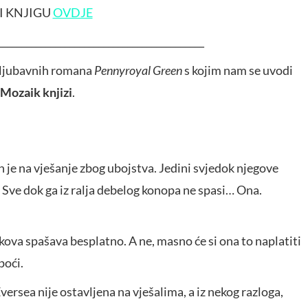
I KNJIGU
OVDJE
___________________________________________
ni ljubavnih romana
Pennyroyal Green
s kojim nam se uvodi
Mozaik knjizi
.
 je na vješanje zbog ubojstva. Jedini svjedok njegove
 Sve dok ga iz ralja debelog konopa ne spasi… Ona.
kova spašava besplatno. A ne, masno će si ona to naplatiti
poći.
versea nije ostavljena na vješalima, a iz nekog razloga,