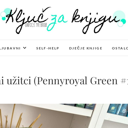
Ključ za knjigu
LJUBAVNI
SELF-HELP
DJEČJE KNJIGE
OSTAL
i užitci (Pennyroyal Green #