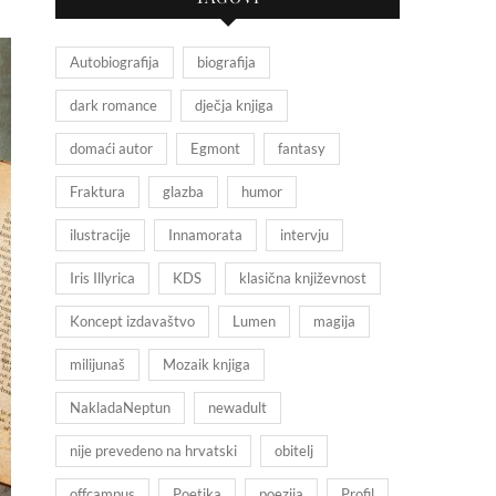
Autobiografija
biografija
dark romance
dječja knjiga
domaći autor
Egmont
fantasy
Fraktura
glazba
humor
ilustracije
Innamorata
intervju
Iris Illyrica
KDS
klasična književnost
Koncept izdavaštvo
Lumen
magija
milijunaš
Mozaik knjiga
NakladaNeptun
newadult
nije prevedeno na hrvatski
obitelj
offcampus
Poetika
poezija
Profil