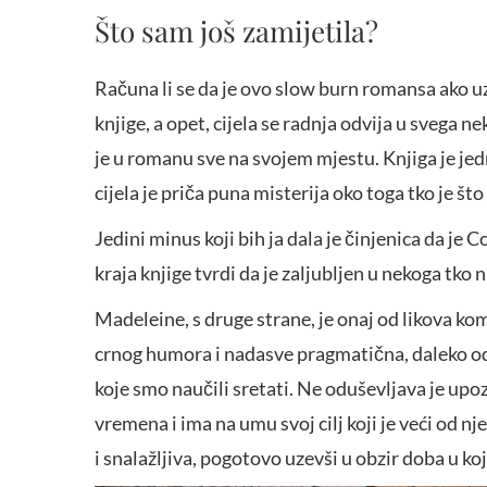
Što sam još zamijetila?
Računa li se da je ovo slow burn romansa ako u
knjige, a opet, cijela se radnja odvija u svega 
je u romanu sve na svojem mjestu. Knjiga je jed
cijela je priča puna misterija oko toga tko je što
Jedini minus koji bih ja dala je činjenica da je
kraja knjige tvrdi da je zaljubljen u nekoga tko
Madeleine, s druge strane, je onaj od likova kom
crnog humora i nadasve pragmatična, daleko od
koje smo naučili sretati. Ne oduševljava je upoz
vremena i ima na umu svoj cilj koji je veći od n
i snalažljiva, pogotovo uzevši u obzir doba u koj