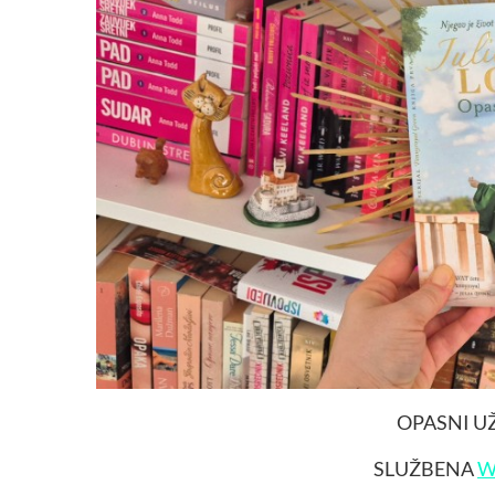
OPASNI U
SLUŽBENA
W