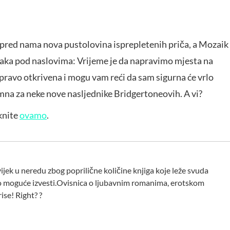
 je pred nama nova pustolovina isprepletenih priča, a Mozaik
tavaka pod naslovima: Vrijeme je da napravimo mjesta na
pravo otkrivena i mogu vam reći da sam sigurna će vrlo
emna za neke nove nasljednike Bridgertoneovih. A vi?
knite
ovamo
.
vijek u neredu zbog poprilične količine knjiga koje leže svuda
e to moguće izvesti.Ovisnica o ljubavnim romanima, erotskom
rise! Right? ?