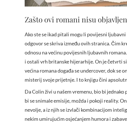
Zašto ovi romani nisu objavljen
Ako ste se ikad pitali mogu li povijesni ljubav
odgovor se skriva između ovih stranica. Čim kren
odnosu na većinu povijesnih ljubavnih romana. 
i ostali vrh britanske hijerarhije. On je četvrti
većina romana događa se undercover, dok se oni
misterij svoje prijetnje. I to knjigu čini apsol
Da Colin živi u našem vremenu, bio bi jednako p
bi se snimale emisije, možda i pokoji reality. O
nevolje, a iz njih se izvlači kombinacijom intel
nekim umirujućim osjećanjem humora i zabave.