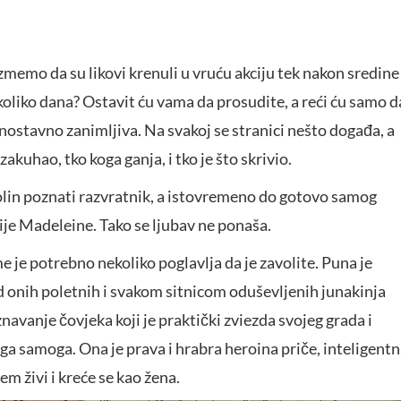
zmemo da su likovi krenuli u vruću akciju tek nakon sredine
nekoliko dana? Ostavit ću vama da prosudite, a reći ću samo d
nostavno zanimljiva. Na svakoj se stranici nešto događa, a
 zakuhao, tko koga ganja, i tko je što skrivio.
 Colin poznati razvratnik, a istovremeno do gotovo samog
 nije Madeleine. Tako se ljubav ne ponaša.
e je potrebno nekoliko poglavlja da je zavolite. Puna je
 onih poletnih i svakom sitnicom oduševljenih junakinja
navanje čovjeka koji je praktički zviezda svojeg grada i
jega samoga. Ona je prava i hrabra heroina priče, inteligent
em živi i kreće se kao žena.