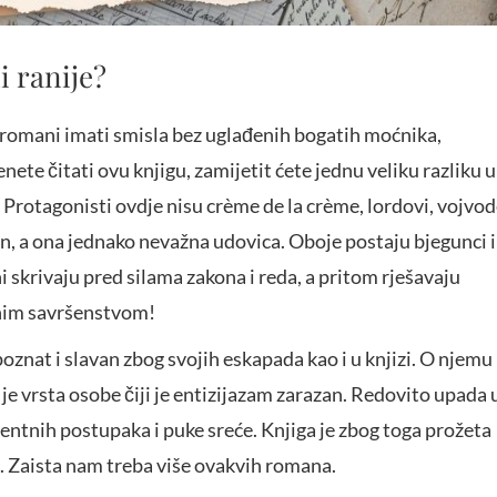
i ranije?
ni romani imati smisla bez uglađenih bogatih moćnika,
ete čitati ovu knjigu, zamijetit ćete jednu veliku razliku u
Protagonisti ovdje nisu crème de la crème, lordovi, vojvo
 sin, a ona jednako nevažna udovica. Oboje postaju bjegunci i 
 skrivaju pred silama zakona i reda, a pritom rješavaju
utnim savršenstvom!
oznat i slavan zbog svojih eskapada kao i u knjizi. O njemu
n je vrsta osobe čiji je entizijazam zarazan. Redovito upada 
igentnih postupaka i puke sreće. Knjiga je zbog toga prožeta
 Zaista nam treba više ovakvih romana.