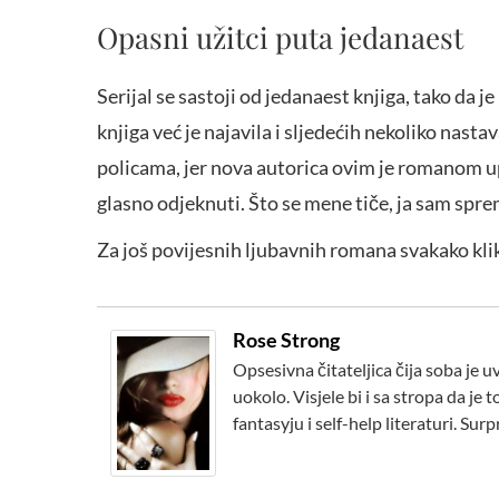
Opasni užitci puta jedanaest
Serijal se sastoji od jedanaest knjiga, tako da
knjiga već je najavila i sljedećih nekoliko nas
policama, jer nova autorica ovim je romanom u
glasno odjeknuti. Što se mene tiče, ja sam spr
Za još povijesnih ljubavnih romana svakako kli
Rose Strong
Opsesivna čitateljica čija soba je u
uokolo. Visjele bi i sa stropa da j
fantasyju i self-help literaturi. Surp