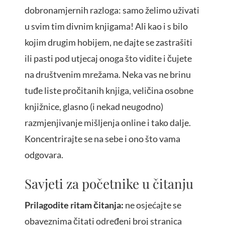
dobronamjernih razloga: samo želimo uživati
u svim tim divnim knjigama! Ali kao i s bilo
kojim drugim hobijem, ne dajte se zastrašiti
ili pasti pod utjecaj onoga što vidite i čujete
na društvenim mrežama. Neka vas ne brinu
tuđe liste pročitanih knjiga, veličina osobne
knjižnice, glasno (i nekad neugodno)
razmjenjivanje mišljenja online i tako dalje.
Koncentrirajte se na sebe i ono što vama
odgovara.
Savjeti za početnike u čitanju
Prilagodite ritam čitanja:
ne osjećajte se
obaveznima čitati određeni broj stranica