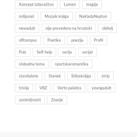
Koncept izdavaštvo
Lumen
magija
milijunaš
Mozaik knjiga
NakladaNeptun
newadult
nije prevedeno na hrvatski
obitelj
offcampus
Poetika
poezija
Profil
Puls
Self-help
serija
serijal
slobodna tema
sportskaromantika
standalone
Stanek
Stilusknjiga
strip
trivija
VBZ
Vorto palabra
youngadult
zanimljivosti
Znanje