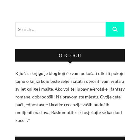
O BLOGU
Ključ za knjigu je blog koji će vam pokušati otkriti pokoju
tajnu o knjizi koju biste željeli čitati i otvoriti vam vrata u
svijet knjige i mašte. Ako volite ljubavne/erotske i fantasy
romane, dobrodošli! Na pravom ste mjestu. Ovdje ćete
naći jednostavne i kratke recenzije vaših budućih
omiljenih naslova. Raskomotite se i osjećajte se kao kod
kuće! :*