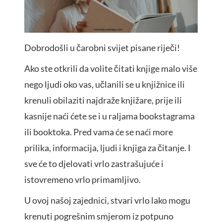
Dobrodošli u čarobni svijet pisane riječi!
Ako ste otkrili da volite čitati knjige malo više
nego ljudi oko vas, učlanili se u knjižnice ili
krenuli obilaziti najdraže knjižare, prije ili
kasnije naći ćete se i u raljama bookstagrama
ili booktoka. Pred vama će se naći more
prilika, informacija, ljudi i knjiga za čitanje. I
sve će to djelovati vrlo zastrašujuće i
istovremeno vrlo primamljivo.
U ovoj našoj zajednici, stvari vrlo lako mogu
krenuti pogrešnim smjerom iz potpuno