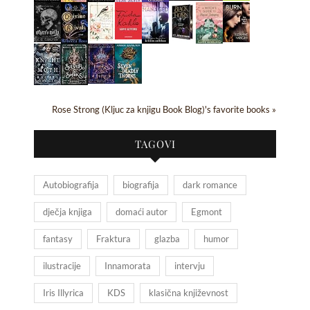
Rose Strong (Kljuc za knjigu Book Blog)'s favorite books »
TAGOVI
Autobiografija
biografija
dark romance
dječja knjiga
domaći autor
Egmont
fantasy
Fraktura
glazba
humor
ilustracije
Innamorata
intervju
Iris Illyrica
KDS
klasična književnost