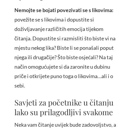
Nemojte se bojati povezivati se s likovima:
povežite se s likovima i dopustite si
doživljavanje različitih emocija tijekom
čitanja. Dopustite si razmisliti što biste vi na
mjestu nekog lika? Biste li se ponašali poput
njega ili drugačije? Što biste osjećali? Na taj
način omogućujete si da zaronite u dubinu
priče i otkrijete puno toga o likovima…ali i o
sebi.
Savjeti za početnike u čitanju
lako su prilagodljivi svakome
Neka vam čitanje uvijek bude zadovoljstvo, a