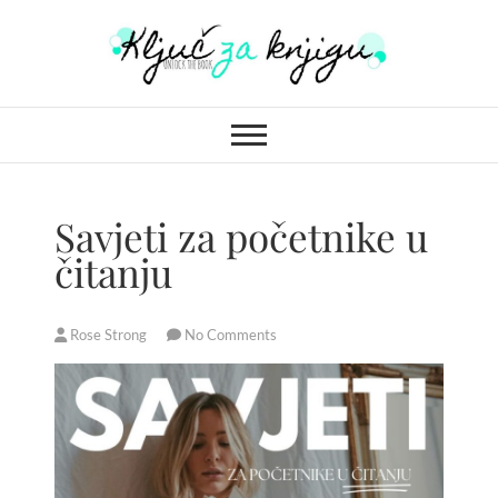
S
k
i
Ključ za knjigu
p
t
o
c
o
Savjeti za početnike u
n
čitanju
t
e
n
Rose Strong
No Comments
t