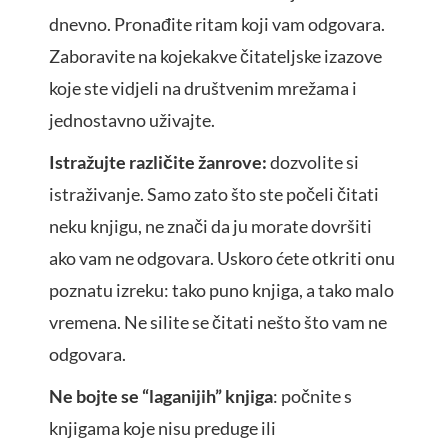
dnevno. Pronađite ritam koji vam odgovara.
Zaboravite na kojekakve čitateljske izazove
koje ste vidjeli na društvenim mrežama i
jednostavno uživajte.
Istražujte različite žanrove:
dozvolite si
istraživanje. Samo zato što ste počeli čitati
neku knjigu, ne znači da ju morate dovršiti
ako vam ne odgovara. Uskoro ćete otkriti onu
poznatu izreku: tako puno knjiga, a tako malo
vremena. Ne silite se čitati nešto što vam ne
odgovara.
Ne bojte se “laganijih” knjiga
: počnite s
knjigama koje nisu preduge ili