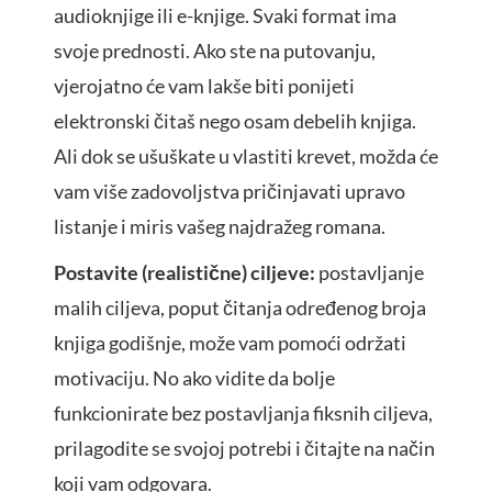
audioknjige ili e-knjige. Svaki format ima
svoje prednosti. Ako ste na putovanju,
vjerojatno će vam lakše biti ponijeti
elektronski čitaš nego osam debelih knjiga.
Ali dok se ušuškate u vlastiti krevet, možda će
vam više zadovoljstva pričinjavati upravo
listanje i miris vašeg najdražeg romana.
Postavite (realistične) ciljeve:
postavljanje
malih ciljeva, poput čitanja određenog broja
knjiga godišnje, može vam pomoći održati
motivaciju. No ako vidite da bolje
funkcionirate bez postavljanja fiksnih ciljeva,
prilagodite se svojoj potrebi i čitajte na način
koji vam odgovara.