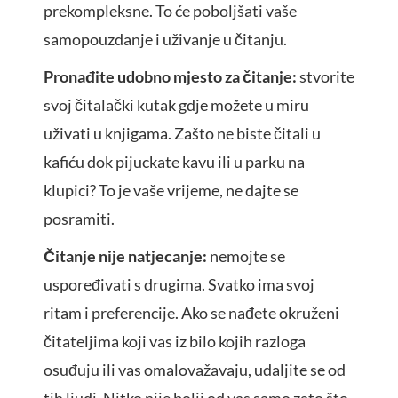
prekompleksne. To će poboljšati vaše
samopouzdanje i uživanje u čitanju.
Pronađite udobno mjesto za čitanje:
stvorite
svoj čitalački kutak gdje možete u miru
uživati u knjigama. Zašto ne biste čitali u
kafiću dok pijuckate kavu ili u parku na
klupici? To je vaše vrijeme, ne dajte se
posramiti.
Čitanje nije natjecanje:
nemojte se
uspoređivati s drugima. Svatko ima svoj
ritam i preferencije. Ako se nađete okruženi
čitateljima koji vas iz bilo kojih razloga
osuđuju ili vas omalovažavaju, udaljite se od