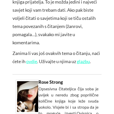
knjiga prijatelja. To je možda jedini i najveći
savjet koji vam trebam dati. Ako pak biste
voljeli čitati o savjetima koji se tiču ostalih
tema povezanih s čitanjem (žanrovi,
pomagala…), svakako mi javite u
komentarima.
Zanima li vas još ovakvih tema o čitanju, naći
ćete ih
ovdje
. Uživajte u njima uz
glazbu
.
Rose Strong
Opsesivna čitateljica čija soba je
uvijek u neredu zbog poprilične
količine knjiga koje leže svuda
uokolo. Visjele bi i sa stropa da je
to moguće izvesti.Ovisnica o