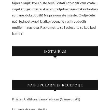
tajnu o knjizi koju biste željeli čitati i otvoriti vam vrata u
svijet knjige i mašte. Ako volite ljubavne/erotske i fantasy
romane, dobrodošli! Na pravom ste mjestu. Ovdje ćete
naći jednostavne i kratke recenzije vaših budućih
omiljenih naslova. Raskomotite se i osjećajte se kao kod
kuće! :*
INSTAGRAM
NAJPOPULARNIJE RECENZIJE
Kristen Callihan: Samo jednom (Game on #1)
Colleen Hoover: Verity