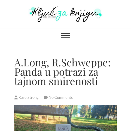
S
k
i
Ključ za knjigu
p
t
o
c
o
A.Long, R.Schweppe:
n
Panda u potrazi za
t
tajnom smirenosti
e
n
t
Rose Strong
No Comments