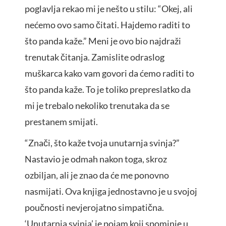
poglavlja rekao mi je nešto u stilu: “Okej, ali
nećemo ovo samo čitati. Hajdemo raditi to
što panda kaže.” Meni je ovo bio najdraži
trenutak čitanja. Zamislite odraslog
muškarca kako vam govori da ćemo raditi to
što panda kaže. To je toliko prepreslatko da
mi je trebalo nekoliko trenutaka da se
prestanem smijati.
“Znači, što kaže tvoja unutarnja svinja?”
Nastavio je odmah nakon toga, skroz
ozbiljan, ali je znao da će me ponovno
nasmijati. Ova knjiga jednostavno je u svojoj
poučnosti nevjerojatno simpatična.
‘Unutarnja svinja’ je pojam koji spominje u