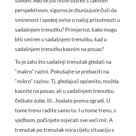
sobom. Ako se još niste susreli s takvom
perspektivom, sigurno je zbunjujuće čuti da
smirenost i spokoj ovise o našoj prisutnosti u
sadašnjem trenutku? Primjerice, kako mogu
biti smiren u sadašnjem trenutku, kad u
sadašnjem trenutku kasnim na posao?
To je zato što sadašnji trenutak gledati na
“makro” razini. Pokušajte se prebaciti na
“mikro” razinu. Tj. gledajući općenito, možda
kasnite na posao, ali u sadašnjem trenutku
četkate zube. Ili…hodate prema zgradi. U
tome trenu radite samo to. I u tome trenu, s
vježbom, počinjete osjećati sve veći mir. A
trenutak po trenutak mira cijelu situaciju s