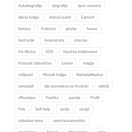
Autobiografija
biografija
dark romance
dječja knjiga
domaći autor
Egmont
fantasy
Fraktura
glazba
humor
ilustracije
Innamorata
intervju
Iris Illyrica
KDS
klasična književnost
Koncept izdavaštvo
Lumen
magija
milijunaš
Mozaik knjiga
NakladaNeptun
newadult
nije prevedeno na hrvatski
obitelj
offcampus
Poetika
poezija
Profil
Puls
Self-help
serija
serijal
slobodna tema
sportskaromantika
standalone
Stanek
Stilusknjiga
strip