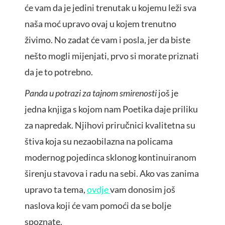
će vam da je jedini trenutak u kojemu leži sva
naša moć upravo ovaj u kojem trenutno
živimo. No zadat će vam i posla, jer da biste
nešto mogli mijenjati, prvo si morate priznati
da je to potrebno.
Panda u potrazi za tajnom smirenosti
još je
jedna knjiga s kojom nam Poetika daje priliku
za napredak. Njihovi priručnici kvalitetna su
štiva koja su nezaobilazna na policama
modernog pojedinca sklonog kontinuiranom
širenju stavova i radu na sebi. Ako vas zanima
upravo ta tema,
ovdje
vam donosim još
naslova koji će vam pomoći da se bolje
spoznate.