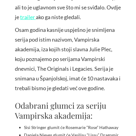
ali to je uglavnom sve što mi se sviđalo. Ovdje
je
trailer
ako ga niste gledali.
Osam godina kasnije uspješno je snimljena
serija pod istim nazivom, Vampirska
akademija, iza kojih stoji slavna Julie Plec,
koju poznajemo po serijama Vampirski
dnevnici, The Originals i Legacies. Serija je
snimana u Španjolskoj, imat će 10 nastavaka i
trebali bismo je gledati već ove godine.
Odabrani glumci za seriju
Vampirska akademija:
Sisi Stringer glumit će Rosemarie “Rose” Hathaway
Daniela Nieves glumit će Vasilisu “Lissu” Dragomir