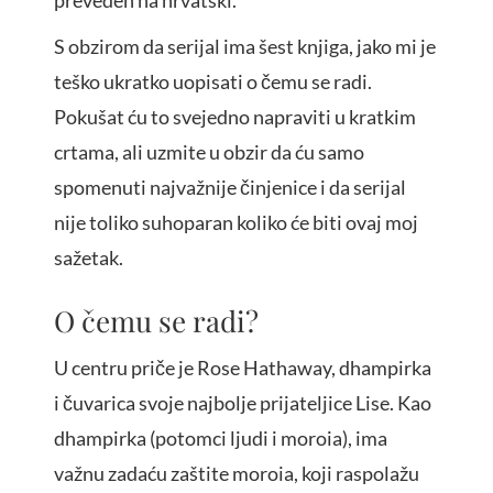
preveden na hrvatski.
S obzirom da serijal ima šest knjiga, jako mi je
teško ukratko uopisati o čemu se radi.
Pokušat ću to svejedno napraviti u kratkim
crtama, ali uzmite u obzir da ću samo
spomenuti najvažnije činjenice i da serijal
nije toliko suhoparan koliko će biti ovaj moj
sažetak.
O čemu se radi?
U centru priče je Rose Hathaway, dhampirka
i čuvarica svoje najbolje prijateljice Lise. Kao
dhampirka (potomci ljudi i moroia), ima
važnu zadaću zaštite moroia, koji raspolažu