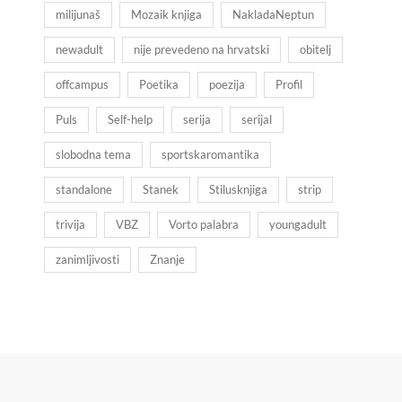
milijunaš
Mozaik knjiga
NakladaNeptun
newadult
nije prevedeno na hrvatski
obitelj
offcampus
Poetika
poezija
Profil
Puls
Self-help
serija
serijal
slobodna tema
sportskaromantika
standalone
Stanek
Stilusknjiga
strip
trivija
VBZ
Vorto palabra
youngadult
zanimljivosti
Znanje