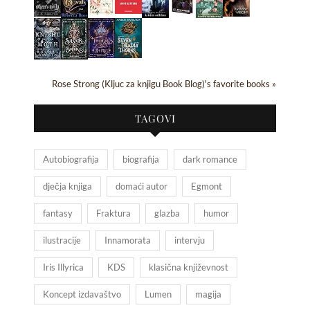
Rose Strong (Kljuc za knjigu Book Blog)'s favorite books »
TAGOVI
Autobiografija
biografija
dark romance
dječja knjiga
domaći autor
Egmont
fantasy
Fraktura
glazba
humor
ilustracije
Innamorata
intervju
Iris Illyrica
KDS
klasična književnost
Koncept izdavaštvo
Lumen
magija