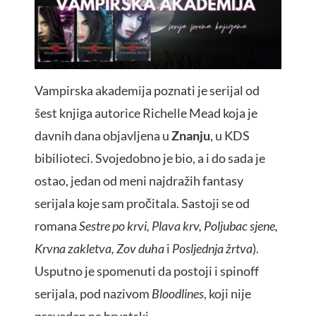
Vampirska akademija poznati je serijal od
šest knjiga autorice Richelle Mead koja je
davnih dana objavljena u
Znanju
, u KDS
bibilioteci. Svojedobno je bio, a i do sada je
ostao, jedan od meni najdražih fantasy
serijala koje sam pročitala. Sastoji se od
romana
Sestre po krvi, Plava krv, Poljubac sjene,
Krvna zakletva, Zov duha
i
Posljednja žrtva
).
Usputno je spomenuti da postoji i spinoff
serijala, pod nazivom
Bloodlines
, koji nije