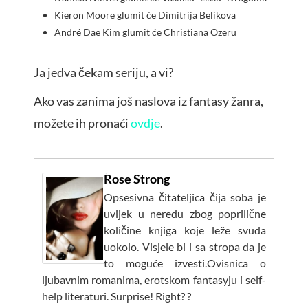
Kieron Moore glumit će Dimitrija Belikova
André Dae Kim glumit će Christiana Ozeru
Ja jedva čekam seriju, a vi?
Ako vas zanima još naslova iz fantasy žanra,
možete ih pronaći
ovdje
.
Rose Strong
Opsesivna čitateljica čija soba je
uvijek u neredu zbog poprilične
količine knjiga koje leže svuda
uokolo. Visjele bi i sa stropa da je
to moguće izvesti.Ovisnica o
ljubavnim romanima, erotskom fantasyju i self-
help literaturi. Surprise! Right? ?