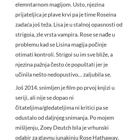
elemntarnom magijom. Usto, njezina
prijateljica je plave krvi pa je time Roseina
zadaća još teža. Lisa je u stalnoj opasnosti od
strigoia, zle vrsta vampira. Rose se nađe u
problemu kad se Lisina magija počinje
otimati kontroli. Strigoi su im sve bliže, a
njezina pažnja često će popuštati jer je
učinila nešto nedopustivo… zaljubila se.
Još 2014. snimljen je film po prvoj knjizi u
seriji, ali nije se dopao ni
čitateljima/gledateljima ni kritici pa se
odustalo od daljnjeg snimanja. Po mojem
mišljenju, Zoey Deutch bila je vrhunski
odabir za glavnu junakinju Rose Hathaway,