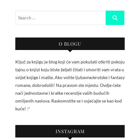
O BLOGU
Ključ za knjigu je blog koji će vam pokušati otkriti pokoju
tajnu o knjizi koju biste željeli čitati i otvoriti vam vrata u
svijet knjige i mašte. Ako volite ljubavne/erotske i fantasy
romane, dobrodošli! Na pravom ste mjestu. Ovdje ćete
naći jednostavne i kratke recenzije vaših budućih
omiljenih naslova. Raskomotite se i osjećajte se kao kod
kuće! :*
INSTAGRAM