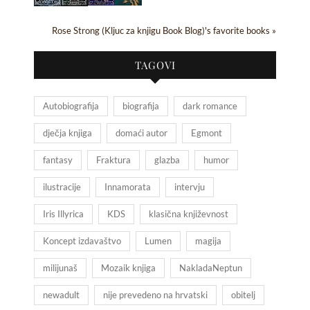
Rose Strong (Kljuc za knjigu Book Blog)'s favorite books »
TAGOVI
Autobiografija
biografija
dark romance
dječja knjiga
domaći autor
Egmont
fantasy
Fraktura
glazba
humor
ilustracije
Innamorata
intervju
Iris Illyrica
KDS
klasična književnost
Koncept izdavaštvo
Lumen
magija
milijunaš
Mozaik knjiga
NakladaNeptun
newadult
nije prevedeno na hrvatski
obitelj