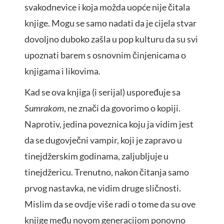
svakodnevice i koja možda uopće nije čitala
knjige. Mogu se samo nadati da je cijela stvar
dovoljno duboko zašla u pop kulturu da su svi
upoznati barem s osnovnim činjenicama o
knjigama i likovima.
Kad se ova knjiga (i serijal) uspoređuje sa
Sumrakom
, ne znači da govorimo o kopiji.
Naprotiv, jedina poveznica koju ja vidim jest
da se dugovječni vampir, koji je zapravo u
tinejdžerskim godinama, zaljubljuje u
tinejdžericu. Trenutno, nakon čitanja samo
prvog nastavka, ne vidim druge sličnosti.
Mislim da se ovdje više radi o tome da su ove
knjige među novom generacijom ponovno