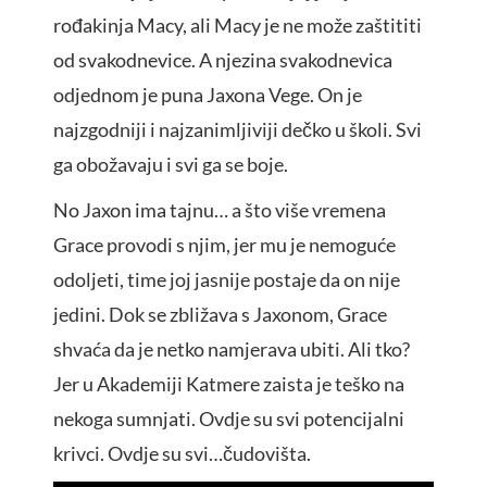
rođakinja Macy, ali Macy je ne može zaštititi
od svakodnevice. A njezina svakodnevica
odjednom je puna Jaxona Vege. On je
najzgodniji i najzanimljiviji dečko u školi. Svi
ga obožavaju i svi ga se boje.
No Jaxon ima tajnu… a što više vremena
Grace provodi s njim, jer mu je nemoguće
odoljeti, time joj jasnije postaje da on nije
jedini. Dok se zbližava s Jaxonom, Grace
shvaća da je netko namjerava ubiti. Ali tko?
Jer u Akademiji Katmere zaista je teško na
nekoga sumnjati. Ovdje su svi potencijalni
krivci. Ovdje su svi…čudovišta.