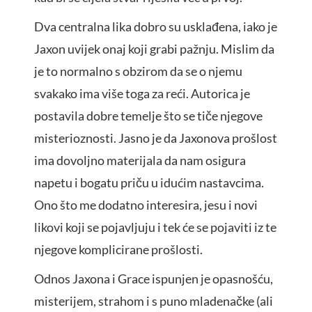
Dva centralna lika dobro su usklađena, iako je
Jaxon uvijek onaj koji grabi pažnju. Mislim da
je to normalno s obzirom da se o njemu
svakako ima više toga za reći. Autorica je
postavila dobre temelje što se tiče njegove
misterioznosti. Jasno je da Jaxonova prošlost
ima dovoljno materijala da nam osigura
napetu i bogatu priču u idućim nastavcima.
Ono što me dodatno interesira, jesu i novi
likovi koji se pojavljuju i tek će se pojaviti iz te
njegove komplicirane prošlosti.
Odnos Jaxona i Grace ispunjen je opasnošću,
misterijem, strahom i s puno mladenačke (ali