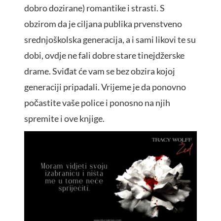
dobro dozirane) romantike i strasti. S
obzirom da je ciljana publika prvenstveno
srednjoškolska generacija, a i sami likovi te su
dobi, ovdje ne fali dobre stare tinejdžerske
drame. Sviđat će vam se bez obzira kojoj
generaciji pripadali. Vrijeme je da ponovno
počastite vaše police i ponosno na njih
spremite i ove knjige.