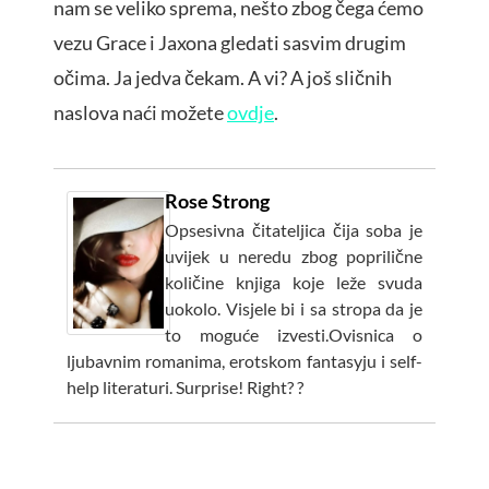
nam se veliko sprema, nešto zbog čega ćemo
vezu Grace i Jaxona gledati sasvim drugim
očima. Ja jedva čekam. A vi? A još sličnih
naslova naći možete
ovdje
.
Rose Strong
Opsesivna čitateljica čija soba je
uvijek u neredu zbog poprilične
količine knjiga koje leže svuda
uokolo. Visjele bi i sa stropa da je
to moguće izvesti.Ovisnica o
ljubavnim romanima, erotskom fantasyju i self-
help literaturi. Surprise! Right? ?