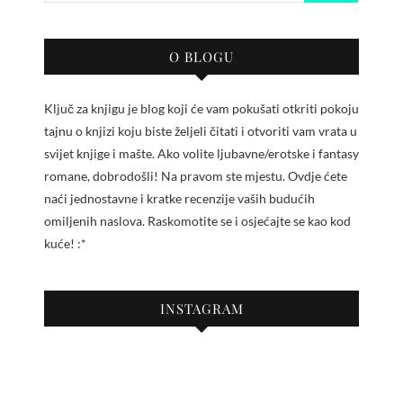
O BLOGU
Ključ za knjigu je blog koji će vam pokušati otkriti pokoju
tajnu o knjizi koju biste željeli čitati i otvoriti vam vrata u
svijet knjige i mašte. Ako volite ljubavne/erotske i fantasy
romane, dobrodošli! Na pravom ste mjestu. Ovdje ćete
naći jednostavne i kratke recenzije vaših budućih
omiljenih naslova. Raskomotite se i osjećajte se kao kod
kuće! :*
INSTAGRAM