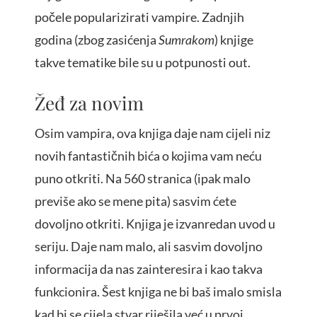
počele popularizirati vampire. Zadnjih
godina (zbog zasićenja
Sumrakom
) knjige
takve tematike bile su u potpunosti out.
Žeđ za novim
Osim vampira, ova knjiga daje nam cijeli niz
novih fantastičnih bića o kojima vam neću
puno otkriti. Na 560 stranica (ipak malo
previše ako se mene pita) sasvim ćete
dovoljno otkriti. Knjiga je izvanredan uvod u
seriju. Daje nam malo, ali sasvim dovoljno
informacija da nas zainteresira i kao takva
funkcionira. Šest knjiga ne bi baš imalo smisla
kad bi se cijela stvar riješila već u prvoj.