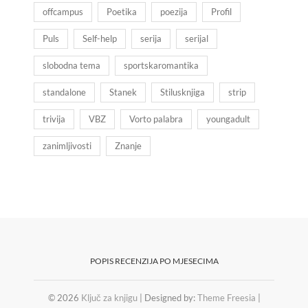
offcampus
Poetika
poezija
Profil
Puls
Self-help
serija
serijal
slobodna tema
sportskaromantika
standalone
Stanek
Stilusknjiga
strip
trivija
VBZ
Vorto palabra
youngadult
zanimljivosti
Znanje
POPIS RECENZIJA PO MJESECIMA
© 2026
Ključ za knjigu
| Designed by:
Theme Freesia
|