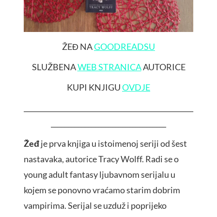
ŽEĐ NA
GOODREADSU
SLUŽBENA
WEB STRANICA
AUTORICE
KUPI KNJIGU
OVDJE
__________________________________________________
__________________________________
Žeđ
je prva knjiga u istoimenoj seriji od šest
nastavaka, autorice Tracy Wolff. Radi se o
young adult fantasy ljubavnom serijalu u
kojem se ponovno vraćamo starim dobrim
vampirima. Serijal se uzduž i poprijeko