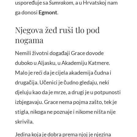
uspoređuje sa
Sumrakom
, a u Hrvatskoj nam
ga donosi
Egmont
.
Njegova žeđ ruši tlo pod
nogama
Nemili životni događaji Grace dovode
duboko u Aljasku, u Akademiju Katmere.
Malo je reći da je cijela akademija čudna i
drugačija. Učenici je čudno gledaju, neki
djeluju kao da je mrze, a drugi je u potpunosti
izbjegavaju. Grace nema pojma zašto, tek je
stigla, nikoga ne poznaje i nikome ništa nije
skrivila.
Jedina koja je dobra prema njoj je njezina