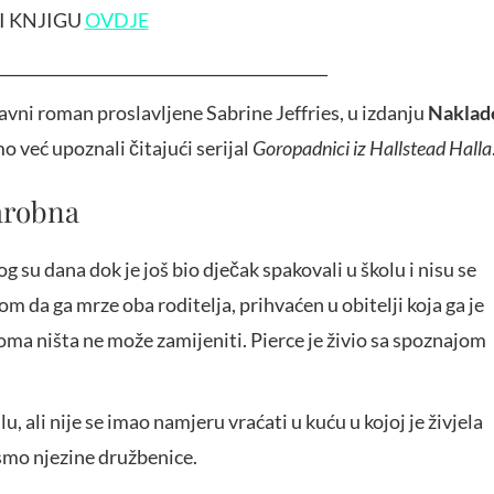
I KNJIGU
OVDJE
___________________________________________
avni roman proslavljene Sabrine Jeffries, u izdanju
Naklad
 već upoznali čitajući serijal
Goropadnici iz Hallstead Halla
čarobna
su dana dok je još bio dječak spakovali u školu i nisu se
om da ga mrze oba roditelja, prihvaćen u obitelji koja ga je
doma ništa ne može zamijeniti. Pierce je živio sa spoznajom
u, ali nije se imao namjeru vraćati u kuću u kojoj je živjela
smo njezine družbenice.