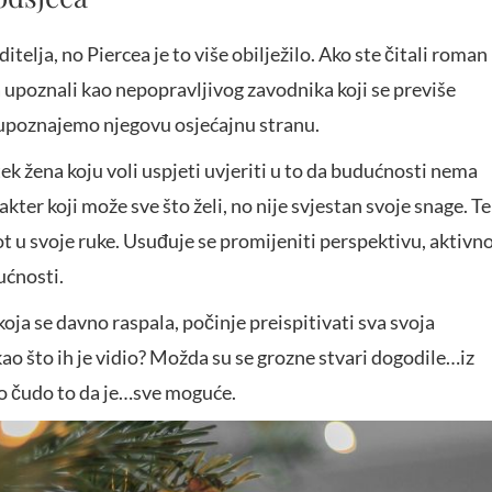
itelja, no Piercea je to više obilježilo. Ako ste čitali roman
a upoznali kao nepopravljivog zavodnika koji se previše
i upoznajemo njegovu osjećajnu stranu.
ek žena koju voli uspjeti uvjeriti u to da budućnosti nema
kter koji može sve što želi, no nije svjestan svoje snage. T
t u svoje ruke. Usuđuje se promijeniti perspektivu, aktivn
ućnosti.
koja se davno raspala, počinje preispitivati sva svoja
kao što ih je vidio? Možda su se grozne stvari dogodile…iz
no čudo to da je…sve moguće.