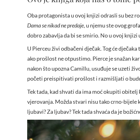
Oba protagonista u ovoj knjizi odrasli su bez rod
Dama se nikad ne predaje
, u njemu ste ovog grof
dobro zabavlja da bi se smirio. No u ovoj knjiz
U Pierceu živi odbačeni dječak. Tog će dječaka t
ako prošlost ne otpustimo. Pierce je snažan kara
nakon što upozna Camillu, usuđuje se uzeti živo
početi preispitivati prošlost i razmišljati o bud
Tek tada, kad shvati da ima moć okupiti obitelj 
vjerovanja. Možda stvari nisu tako crno-bijele 
ljubavi? Za ljubav? Tek tada shvaća da je božić