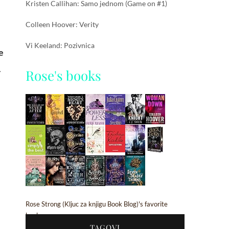
Kristen Callihan: Samo jednom (Game on #1)
Colleen Hoover: Verity
Vi Keeland: Pozivnica
e
.
Rose's books
Rose Strong (Kljuc za knjigu Book Blog)'s favorite
books »
TAGOVI