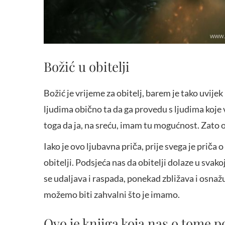
Božić u obitelji
Božić je vrijeme za obitelj, barem je tako uvije
ljudima obično ta da ga provedu s ljudima koje 
toga da ja, na sreću, imam tu mogućnost. Zato 
Iako je ovo ljubavna priča, prije svega je priča 
obitelji. Podsjeća nas da obitelji dolaze u svak
se udaljava i raspada, ponekad zbližava i osnažu
možemo biti zahvalni što je imamo.
Ovo je knjiga koja nas o tome p