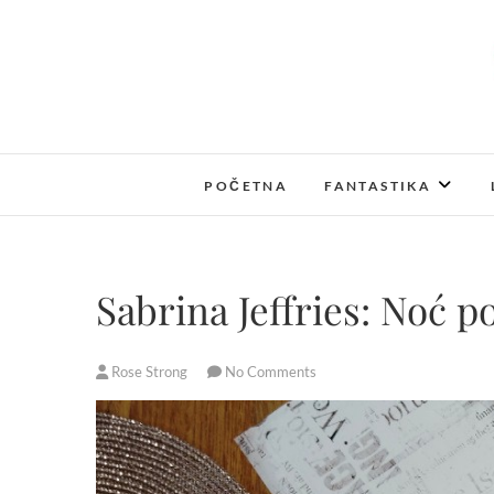
S
k
i
p
t
o
c
POČETNA
FANTASTIKA
o
n
t
e
Sabrina Jeffries: Noć po
n
t
Rose Strong
No Comments