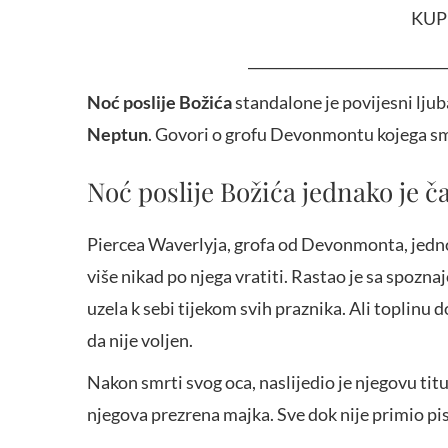
KUP
____________________________
Noć poslije Božića
standalone je povijesni ljub
Neptun
. Govori o grofu Devonmontu kojega smo
Noć poslije Božića jednako je 
Piercea Waverlyja, grofa od Devonmonta, jednog 
više nikad po njega vratiti. Rastao je sa spoznaj
uzela k sebi tijekom svih praznika. Ali toplinu 
da nije voljen.
Nakon smrti svog oca, naslijedio je njegovu titul
njegova prezrena majka. Sve dok nije primio pi