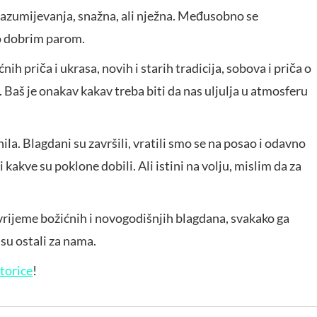
a razumijevanja, snažna, ali nježna. Međusobno se
no dobrim parom.
 priča i ukrasa, novih i starih tradicija, sobova i priča o
 Baš je onakav kakav treba biti da nas uljulja u atmosferu
. Blagdani su završili, vratili smo se na posao i odavno
 kakve su poklone dobili. Ali istini na volju, mislim da za
a vrijeme božićnih i novogodišnjih blagdana, svakako ga
 su ostali za nama.
torice
!