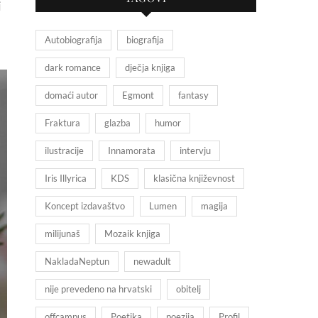
i
Autobiografija
biografija
dark romance
dječja knjiga
domaći autor
Egmont
fantasy
Fraktura
glazba
humor
ilustracije
Innamorata
intervju
Iris Illyrica
KDS
klasična književnost
Koncept izdavaštvo
Lumen
magija
milijunaš
Mozaik knjiga
NakladaNeptun
newadult
nije prevedeno na hrvatski
obitelj
offcampus
Poetika
poezija
Profil