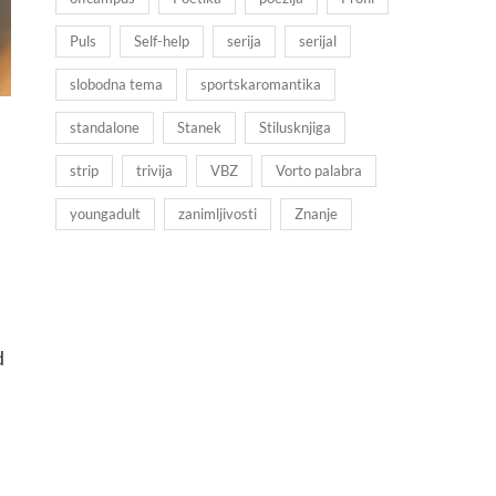
Puls
Self-help
serija
serijal
slobodna tema
sportskaromantika
standalone
Stanek
Stilusknjiga
strip
trivija
VBZ
Vorto palabra
youngadult
zanimljivosti
Znanje
d