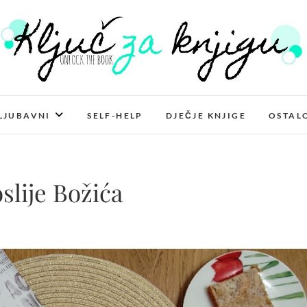
Ključ za knjigu
LJUBAVNI
SELF-HELP
DJEČJE KNJIGE
OSTAL
slije Božića