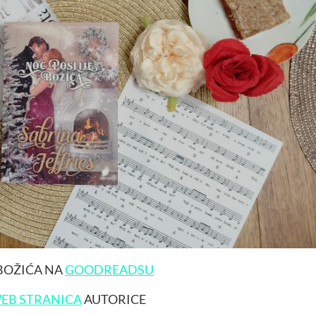
 BOŽIĆA NA
GOODREADSU
EB STRANICA
AUTORICE