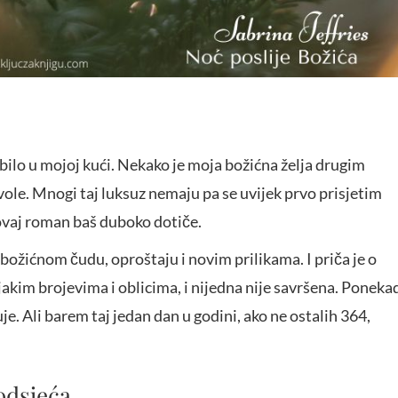
k bilo u mojoj kući. Nekako je moja božićna želja drugim
vole. Mnogi taj luksuz nemaju pa se uvijek prvo prisjetim
ovaj roman baš duboko dotiče.
o božićnom čudu, oproštaju i novim prilikama. I priča je o
ojakim brojevima i oblicima, i nijedna nije savršena. Poneka
je. Ali barem taj jedan dan u godini, ako ne ostalih 364,
odsjeća