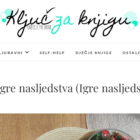
Ključ za knjigu
LJUBAVNI
SELF-HELP
DJEČJE KNJIGE
OSTAL
gre nasljedstva (Igre nasljeds