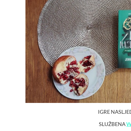
IGRE NASLJ
SLUŽBENA
W