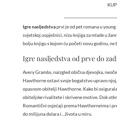
KUP
_____________________________
Igre nasljedstva
prvi je od pet romana u young a
svjetskoj uspješnici, nizu knjiga za mlade u žan
bolju knjigu s kojom ću početi novu godinu, ne 
Igre nasljedstva od prve do zad
Avery Grambs, naizgled obična djevojka, neoče
Hawthorne ostavi svoje bogatstvo upravo njoj, 
opasnom obitelji Hawthorne. Kako bi osigurala
obiteljske rivalitete i skrivene motive. Dok otk
Romantični osjećaji prema Hawthorneima i prevrta
do milijuna dolara i…života u miru.