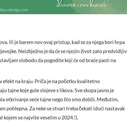
va. Ili je barem nov ovaj pristup, kad se za njega bori hrpa
evojke. Neizbježno je da će se njezin život zato predvidlji
stavljam slobodu da pogodite koji će od braće pasti na
 efekt na kraju. Priča je na početku kvalitetno
ju tajne koje gule slojeve s likova. Sve skupa jasno je
ala otkrivanje veće tajne nego što smo dobili. Međutim,
sam pohlepna. Za neke se stvari treba čekati idući nastavak
l kojem se najviše veselim u 2024.!).