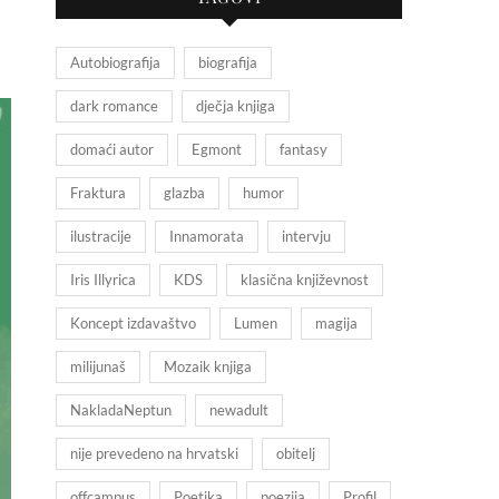
Autobiografija
biografija
dark romance
dječja knjiga
domaći autor
Egmont
fantasy
Fraktura
glazba
humor
ilustracije
Innamorata
intervju
Iris Illyrica
KDS
klasična književnost
Koncept izdavaštvo
Lumen
magija
milijunaš
Mozaik knjiga
NakladaNeptun
newadult
nije prevedeno na hrvatski
obitelj
offcampus
Poetika
poezija
Profil