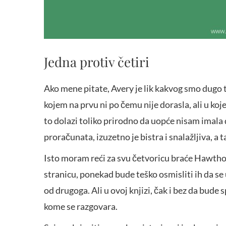
Jedna protiv četiri
Ako mene pitate, Avery je lik kakvog smo dugo tre
kojem na prvu ni po čemu nije dorasla, ali u koje
to dolazi toliko prirodno da uopće nisam imala 
proračunata, izuzetno je bistra i snalažljiva, a 
Isto moram reći za svu četvoricu braće Hawthor
stranicu, ponekad bude teško osmisliti ih da se
od drugoga. Ali u ovoj knjizi, čak i bez da bude
kome se razgovara.