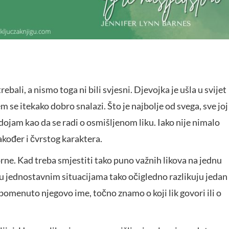
bali, a nismo toga ni bili svjesni. Djevojka je ušla u svijet
m se itekako dobro snalazi. Što je najbolje od svega, sve joj
dojam kao da se radi o osmišljenom liku. Iako nije nimalo
također i čvrstog karaktera.
ne. Kad treba smjestiti tako puno važnih likova na jednu
 u jednostavnim situacijama tako očigledno razlikuju jedan
 spomenuto njegovo ime, točno znamo o koji lik govori ili o