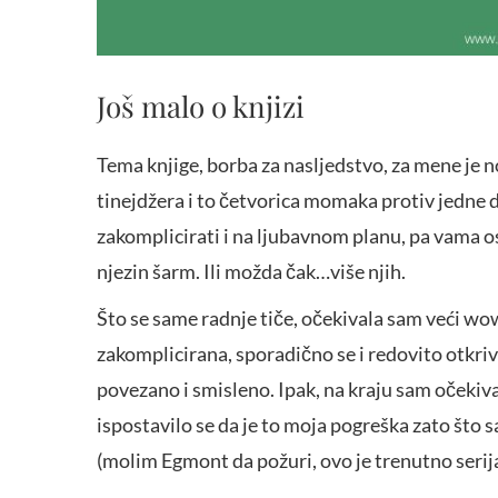
Još malo o knjizi
Tema knjige, borba za nasljedstvo, za mene je no
tinejdžera i to četvorica momaka protiv jedne dj
zakomplicirati i na ljubavnom planu, pa vama o
njezin šarm. Ili možda čak…više njih.
Što se same radnje tiče, očekivala sam veći wow
zakomplicirana, sporadično se i redovito otkriva
povezano i smisleno. Ipak, na kraju sam očekiv
ispostavilo se da je to moja pogreška zato što 
(molim Egmont da požuri, ovo je trenutno serija