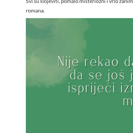
Svi su slojeviti, pomalo misteriozni i vrlo zani
romana.