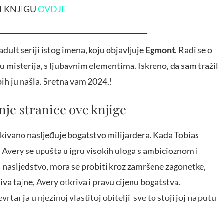
I KNJIGU
OVDJE
___________________________________________
dult seriji istog imena, koju objavljuje
Egmont
. Radi se o
ru misterija, s ljubavnim elementima. Iskreno, da sam tražil
bih ju našla. Sretna vam 2024.!
nje stranice ove knjige
kivano nasljeđuje bogatstvo milijardera. Kada Tobias
Avery se upušta u igru visokih uloga s ambicioznom i
 nasljedstvo, mora se probiti kroz zamršene zagonetke,
riva tajne, Avery otkriva i pravu cijenu bogatstva.
nja u njezinoj vlastitoj obitelji, sve to stoji joj na putu