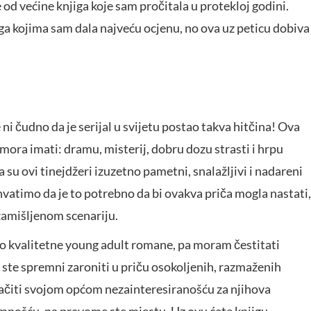
 od većine knjiga koje sam pročitala u protekloj godini.
iga kojima sam dala najveću ocjenu, no ova uz peticu dobiva 
 ni čudno da je serijal u svijetu postao takva hitčina! Ova
mora imati: dramu, misterij, dobru dozu strasti i hrpu
su ovi tinejdžeri izuzetno pametni, snalažljivi i nadareni
ihvatimo da je to potrebno da bi ovakva priča mogla nastati,
zamišljenom scenariju.
o kvalitetne young adult romane, pa moram čestitati
ste spremni zaroniti u priču osokoljenih, razmaženih
vlačiti svojom općom nezainteresiranošću za njihova
emnošću, na pravome ste mjestu. Uz ovu ćete knjigu