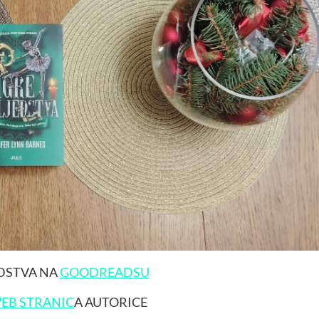
EDSTVA NA
GOODREADSU
EB STRANIC
A AUTORICE