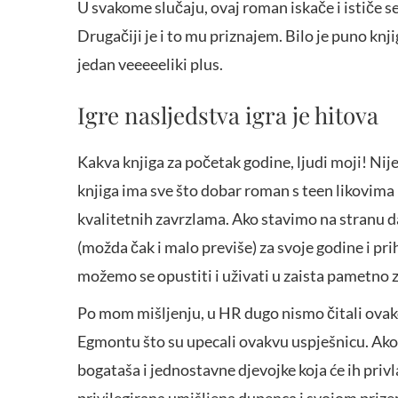
U svakome slučaju, ovaj roman iskače i ističe se
Drugačiji je i to mu priznajem. Bilo je puno knj
jedan veeeeeliki plus.
Igre nasljedstva igra je hitova
Kakva knjiga za početak godine, ljudi moji! Nije
knjiga ima sve što dobar roman s teen likovima 
kvalitetnih zavrzlama. Ako stavimo na stranu da 
(možda čak i malo previše) za svoje godine i pr
možemo se opustiti i uživati u zaista pametno 
Po mom mišljenju, u HR dugo nismo čitali ovak
Egmontu što su upecali ovakvu uspješnicu. Ako 
bogataša i jednostavne djevojke koja će ih pri
privilegirana umišljena dupenca i svojom priz