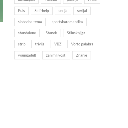
Puls
Self-help
serija
serijal
slobodna tema
sportskaromantika
standalone
Stanek
Stilusknjiga
strip
trivija
VBZ
Vorto palabra
youngadult
zanimljivosti
Znanje