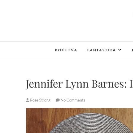
S
k
i
p
t
o
c
POČETNA
FANTASTIKA
o
n
t
e
Jennifer Lynn Barnes: I
n
t
Rose Strong
No Comments