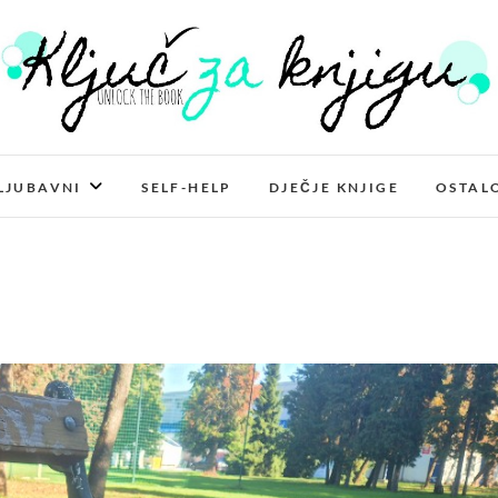
Ključ za knjigu
LJUBAVNI
SELF-HELP
DJEČJE KNJIGE
OSTAL