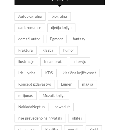
Autobiografija
biografija
dark romance
dječja knjiga
domaći autor
Egmont
fantasy
Fraktura
glazba
humor
ilustracije
Innamorata
intervju
Iris Illyrica
KDS
klasična književnost
Koncept izdavaštvo
Lumen
magija
milijunaš
Mozaik knjiga
NakladaNeptun
newadult
nije prevedeno na hrvatski
obitelj
offcampus
Poetika
poezija
Profil