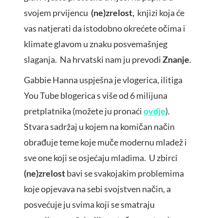
svojem prvijencu
(ne)zrelost,
knjizi koja će
vas natjerati da istodobno okrećete očima i
klimate glavom u znaku posvemašnjeg
slaganja. Na hrvatski nam ju prevodi
Znanje
.
Gabbie Hanna uspješna je vlogerica, ilitiga
You Tube blogerica s više od 6 milijuna
pretplatnika (možete ju pronaći
ovdje
).
Stvara sadržaj u kojem na komičan način
obrađuje teme koje muče modernu mladež i
sve one koji se osjećaju mladima. U zbirci
(ne)zrelost
bavi se svakojakim problemima
koje opjevava na sebi svojstven način, a
posvećuje ju svima koji se smatraju