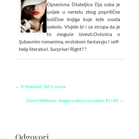
Opsesivna čitateljica čija soba je
uvijek u neredu zbog poprilične
količine knjiga koje leže svuda
uokolo. Visjele bi i sa stropa da je
to moguće izvesti.Ovisnica o
ljubavnim romanima, erotskom fantasyju i self-
help literaturi. Surprise! Right? ?
←
Vi Keeland: Šef iz snova
David Walliams: Najgora djeca na svijetu #1 i #2
→
Odgovori