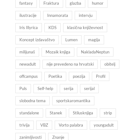
fantasy
Fraktura
glazba
humor
ilustracije
Innamorata
intervju
Iris Illyrica
KDS
klasična književnost
Koncept izdavaštvo
Lumen
magija
milijunaš
Mozaik knjiga
NakladaNeptun
newadult
nije prevedeno na hrvatski
obitelj
offcampus
Poetika
poezija
Profil
Puls
Self-help
serija
serijal
slobodna tema
sportskaromantika
standalone
Stanek
Stilusknjiga
strip
trivija
VBZ
Vorto palabra
youngadult
zanimljivosti
Znanje