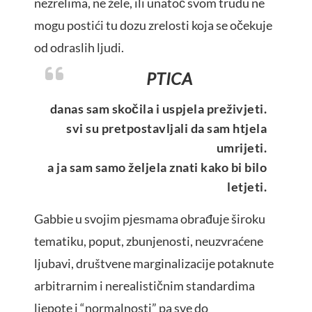
nezrelima, ne žele, ili unatoč svom trudu ne
mogu postići tu dozu zrelosti koja se očekuje
od odraslih ljudi.
PTICA
danas sam skočila i uspjela preživjeti.
svi su pretpostavljali da sam htjela
umrijeti.
a ja sam samo željela znati kako bi bilo
letjeti.
Gabbie u svojim pjesmama obrađuje široku
tematiku, poput, zbunjenosti, neuzvraćene
ljubavi, društvene marginalizacije potaknute
arbitrarnim i nerealističnim standardima
ljepote i “normalnosti” pa sve do