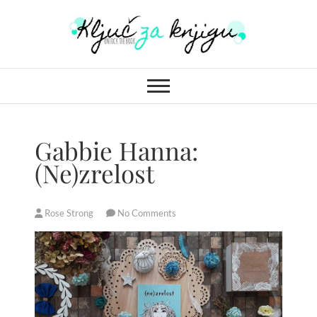
S
k
i
Ključ za knjigu
p
t
o
c
o
Gabbie Hanna:
n
(Ne)zrelost
t
e
n
Rose Strong
No Comments
t