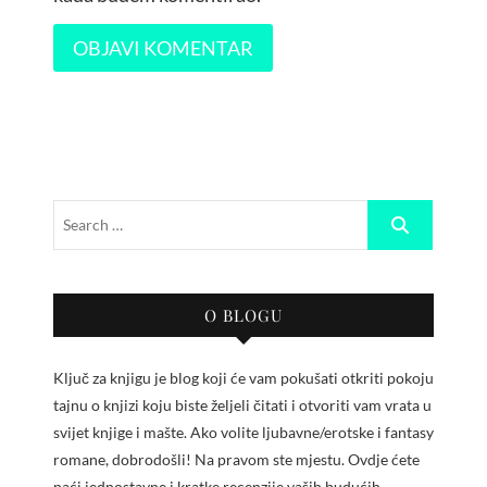
O BLOGU
Ključ za knjigu je blog koji će vam pokušati otkriti pokoju
tajnu o knjizi koju biste željeli čitati i otvoriti vam vrata u
svijet knjige i mašte. Ako volite ljubavne/erotske i fantasy
romane, dobrodošli! Na pravom ste mjestu. Ovdje ćete
naći jednostavne i kratke recenzije vaših budućih