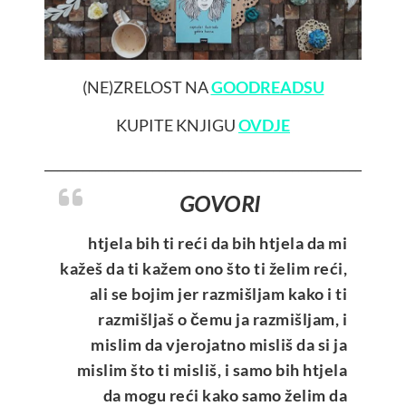
(NE)ZRELOST NA
GOODREADSU
KUPITE KNJIGU
OVDJE
__________________________________________________
GOVORI
htjela bih ti reći da bih htjela da mi
kažeš da ti kažem ono što ti želim reći,
ali se bojim jer razmišljam kako i ti
razmišljaš o čemu ja razmišljam, i
mislim da vjerojatno misliš da si ja
mislim što ti misliš, i samo bih htjela
da mogu reći kako samo želim da