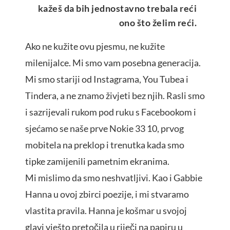
kažeš da bih jednostavno trebala reći
ono što želim reći.
Ako ne kužite ovu pjesmu, ne kužite
milenijalce. Mi smo vam posebna generacija.
Mi smo stariji od Instagrama, You Tubea i
Tindera, a ne znamo živjeti bez njih. Rasli smo
i sazrijevali rukom pod ruku s Facebookom i
sjećamo se naše prve Nokie 33 10, prvog
mobitela na preklop i trenutka kada smo
tipke zamijenili pametnim ekranima.
Mi mislimo da smo neshvatljivi. Kao i Gabbie
Hanna u ovoj zbirci poezije, i mi stvaramo
vlastita pravila. Hanna je košmar u svojoj
glavi vješto pretočila u riječi na papiru u