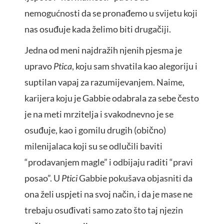
nemogućnosti da se pronađemo u svijetu koji
nas osuđuje kada želimo biti drugačiji.
Jedna od meni najdražih njenih pjesma je
upravo
Ptica
, koju sam shvatila kao alegoriju i
suptilan vapaj za razumijevanjem. Naime,
karijera koju je Gabbie odabrala za sebe često
je na meti mrzitelja i svakodnevno je se
osuđuje, kao i gomilu drugih (obično)
milenijalaca koji su se odlučili baviti
“prodavanjem magle” i odbijaju raditi “pravi
posao”. U
Ptici
Gabbie pokušava objasniti da
ona želi uspjeti na svoj način, i da je mase ne
trebaju osuđivati samo zato što taj njezin