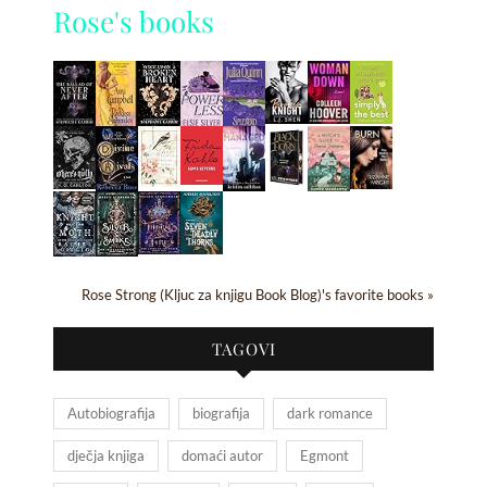
Rose's books
Rose Strong (Kljuc za knjigu Book Blog)'s favorite books »
TAGOVI
Autobiografija
biografija
dark romance
dječja knjiga
domaći autor
Egmont