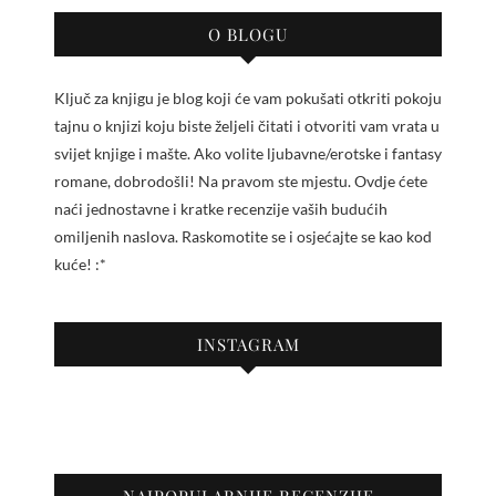
O BLOGU
Ključ za knjigu je blog koji će vam pokušati otkriti pokoju
tajnu o knjizi koju biste željeli čitati i otvoriti vam vrata u
svijet knjige i mašte. Ako volite ljubavne/erotske i fantasy
romane, dobrodošli! Na pravom ste mjestu. Ovdje ćete
naći jednostavne i kratke recenzije vaših budućih
omiljenih naslova. Raskomotite se i osjećajte se kao kod
kuće! :*
INSTAGRAM