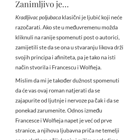
Zanimljivo je…
Kradljivac poljubaca
klasični je ljubić koji neće
razočarati. Ako ste u međuvremenu možda
kliknuli na ranije spomenuti post o autorici,
zamijetili ste da se ona u stvaranju likova drži
svojih principa i afiniteta, pa je tako na isti
način stvorila i Francescu i Wolfieja.
Mislim da mi je također dužnost spomenuti
da će vas ovaj roman natjerati da se
zajapurite od ljutnje i nervoze pa čak i da se
ponekad zarumenite. Odnos između
Francesce i Wolfieja napet je već od prve
stranice, a njihova ljubavna priča ne temelji