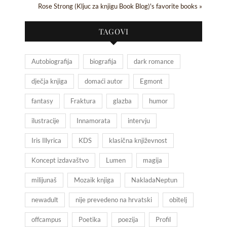
Rose Strong (Kljuc za knjigu Book Blog)'s favorite books »
TAGOVI
Autobiografija
biografija
dark romance
dječja knjiga
domaći autor
Egmont
fantasy
Fraktura
glazba
humor
ilustracije
Innamorata
intervju
Iris Illyrica
KDS
klasična književnost
Koncept izdavaštvo
Lumen
magija
milijunaš
Mozaik knjiga
NakladaNeptun
newadult
nije prevedeno na hrvatski
obitelj
offcampus
Poetika
poezija
Profil