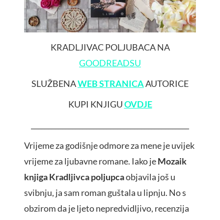
KRADLJIVAC POLJUBACA NA
GOODREADSU
SLUŽBENA
WEB STRANICA
AUTORICE
KUPI KNJIGU
OVDJE
______________________________________________
Vrijeme za godišnje odmore za mene je uvijek
vrijeme za ljubavne romane. Iako je
Mozaik
knjiga
Kradljivca poljupca
objavila još u
svibnju, ja sam roman guštala u lipnju. No s
obzirom da je ljeto nepredvidljivo, recenzija