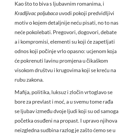
Kao što to biva s ljubavnim romanima, i
Kradljivac poljubaca
uvodi pokoji predvidljivi
motiv o kojem detaljnije neću pisati, no to nas
neće pokolebati. Pregovori, dogovori, debate
a i kompromisi, elementi su koji će zapetljati
odnos koji počinje vrlo opasno: ucjenom koja
će pokrenuti lavinu promjena u čikaškom
visokom društvu i krugovima koji se kreću na
rubu zakona.
Mafija, politika, luksuz i zločin vrtoglavo se
bore za prevlast i moć, a u svemu tome rađa
se ljubav između dvoje ljudi koji su od samoga
početka osuđeni na propast. I upravo njihova
neizgledna sudbina razlog je zašto ćemo se u