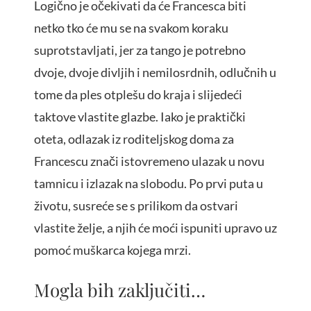
Logično je očekivati da će Francesca biti
netko tko će mu se na svakom koraku
suprotstavljati, jer za tango je potrebno
dvoje, dvoje divljih i nemilosrdnih, odlučnih u
tome da ples otplešu do kraja i slijedeći
taktove vlastite glazbe. Iako je praktički
oteta, odlazak iz roditeljskog doma za
Francescu znači istovremeno ulazak u novu
tamnicu i izlazak na slobodu. Po prvi puta u
životu, susreće se s prilikom da ostvari
vlastite želje, a njih će moći ispuniti upravo uz
pomoć muškarca kojega mrzi.
Mogla bih zaključiti…