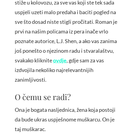
stiže u kolovozu, za sve vas koji ste tek sada
uspjeli uzeti malo predaha i baciti pogled na
sve što dosad niste stigli pročitati. Roman je
prvi na našim policama iz pera inače vrlo
poznate autorice, L.J. Shen, a ako vas zanima
još ponešto o njezinom radu i stvaralaštvu,
svakako kliknite
ovdje
, gdje sam za vas
izdvojila nekoliko najrelevantnijih
zanimljivosti.
O čemu se radi?
Ona je bogata nasljednica, žena koja postoji
da bude ukras uspješnome muškarcu. On je
taj muškarac.