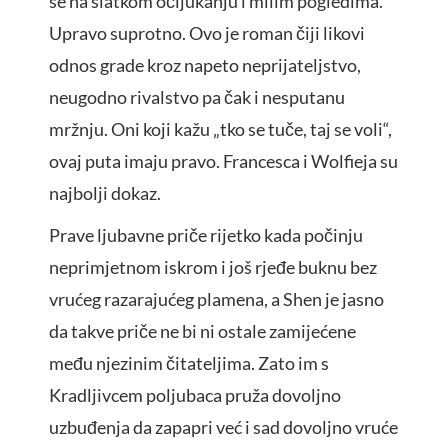
se na slatkom očijukanju i milim pogledima.
Upravo suprotno. Ovo je roman čiji likovi
odnos grade kroz napeto neprijateljstvo,
neugodno rivalstvo pa čak i nesputanu
mržnju. Oni koji kažu „tko se tuče, taj se voli“,
ovaj puta imaju pravo. Francesca i Wolfieja su
najbolji dokaz.
Prave ljubavne priče rijetko kada počinju
neprimjetnom iskrom i još rjeđe buknu bez
vrućeg razarajućeg plamena, a Shen je jasno
da takve priče ne bi ni ostale zamijećene
među njezinim čitateljima. Zato im s
Kradljivcem poljubaca pruža dovoljno
uzbuđenja da zapapri već i sad dovoljno vruće