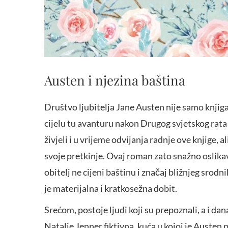
Austen i njezina baština
Društvo ljubitelja Jane Austen nije samo knjiga 
cijelu tu avanturu nakon Drugog svjetskog rata 
živjeli i u vrijeme odvijanja radnje ove knjige, a
svoje pretkinje. Ovaj roman zato snažno oslikav
obitelj ne cijeni baštinu i značaj bližnjeg sro
je materijalna i kratkosežna dobit.
Srećom, postoje ljudi koji su prepoznali, a i da
Natalie Jenner fiktivna, kuća u kojoj je Austen 