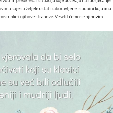
ivotnih preokreta i situacija koje pozivaju na suosjećanje.
vima koje su željele ostati zaboravljene i sudbini koja ima
 postupke i njihove strahove. Veselit ćemo se njihovim