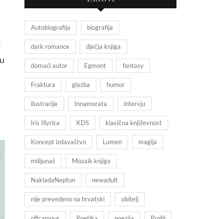
Autobiografija
biografija
i
dark romance
dječja knjiga
su
domaći autor
Egmont
fantasy
Fraktura
glazba
humor
ilustracije
Innamorata
intervju
i
Iris Illyrica
KDS
klasična književnost
Koncept izdavaštvo
Lumen
magija
milijunaš
Mozaik knjiga
NakladaNeptun
newadult
nije prevedeno na hrvatski
obitelj
offcampus
Poetika
poezija
Profil