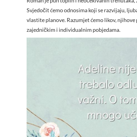
Roman je pun toplih i neočekivanih trenutaka, ž
Svjedočit ćemo odnosima koji se razvijaju, ljuba
vlastite planove. Razumjet ćemo likov, njihove
zajedničkim i individualnim pobjedama.