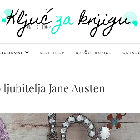
Ključ za knjigu
LJUBAVNI
SELF-HELP
DJEČJE KNJIGE
OSTAL
 ljubitelja Jane Austen