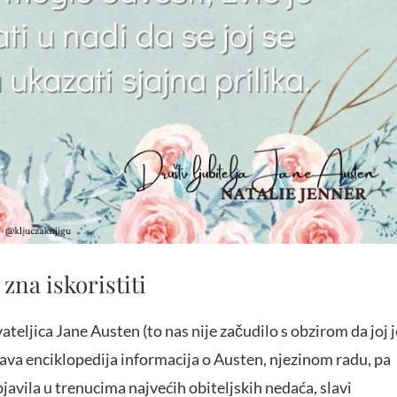
 zna iskoristiti
ateljica Jane Austen (to nas nije začudilo s obzirom da joj j
prava enciklopedija informacija o Austen, njezinom radu, pa
avila u trenucima najvećih obiteljskih nedaća, slavi