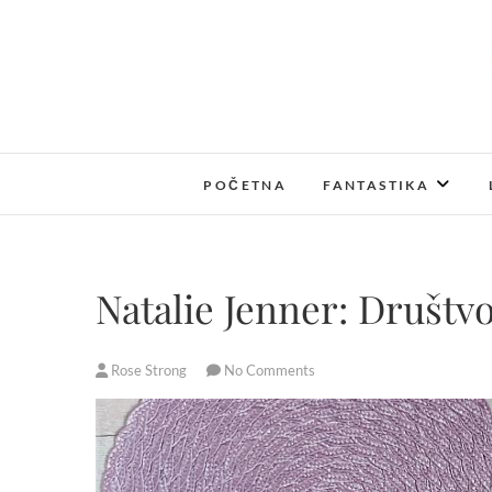
S
k
i
p
t
o
c
POČETNA
FANTASTIKA
o
n
t
e
Natalie Jenner: Društvo
n
t
Rose Strong
No Comments