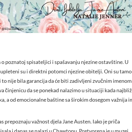
o poznatoj spisateljici i spašavanju njezine ostavštine. U
upleteni su i direktni potomci njezine obitelji. Oni su tamo
li to nije bila garancija da će biti zadivljeni zvučnim imenom
a činjenicu da se ponekad nalazimo u situaciji kada najbli
dnika, a od emocionalne baštine sa širokim dosegom važnija i
nas prepoznaju važnost djela Jane Austen. Iako je priča
pisala i danas se nalazi u Chawtonu. Pretvorena je u muzej