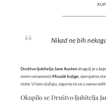
KUP
__________________________
Nikad ne bih nekog
Društvo ljubitelja Jane Austen
dragulj je u koj
ovim romanomiz
Mozaik knjige
, vjerojatno st
niste. U tom slučaju, sigurno će se u vama rodit
Okupilo se Društvo ljubitelja J