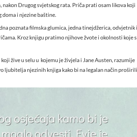
nakon Drugog svjetskog rata. Priča prati osam likova koji
 doma i njezine baštine.
jedna poznata filmska glumica, jedna tinejdžerica, odvjetnik 
ričama. Kroz knjigu pratimo njihove žvote i okolnosti koje 
koji žive u selu u kojemu je živjela i Jane Austen, razumije
ljubitelja njezinih knjiga kako bi na legalan način proširil