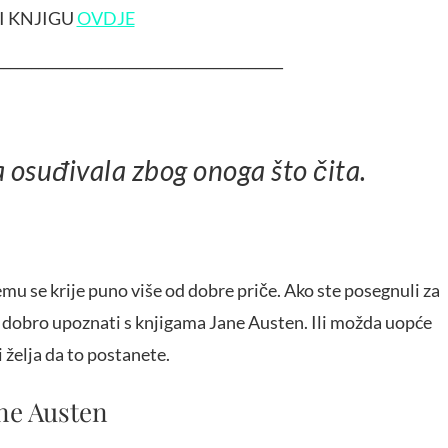
I KNJIGU
OVDJE
_________________________________________
a osuđivala zbog onoga što čita.
emu se krije puno više od dobre priče. Ako ste posegnuli za
e dobro upoznati s knjigama Jane Austen. Ili možda uopće
i želja da to postanete.
ane Austen