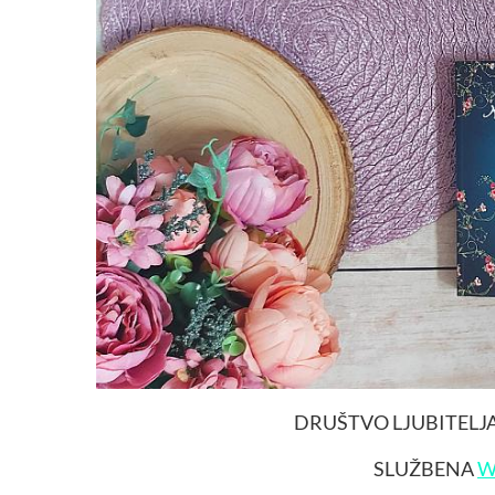
DRUŠTVO LJUBITELJ
SLUŽBENA
W