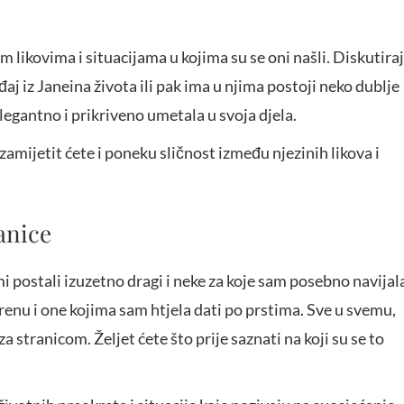
m likovima i situacijama u kojima su se oni našli. Diskutira
ađaj iz Janeina života ili pak ima u njima postoji neko dublje
elegantno i prikriveno umetala u svoja djela.
amijetit ćete i poneku sličnost između njezinih likova i
ranice
i postali izuzetno dragi i neke za koje sam posebno navijal
prenu i one kojima sam htjela dati po prstima. Sve u svemu,
 stranicom. Željet ćete što prije saznati na koji su se to