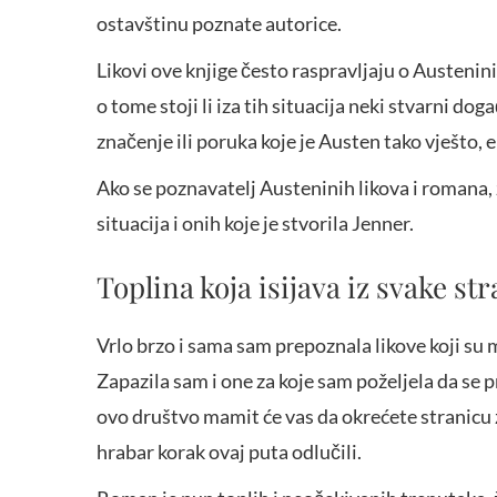
ostavštinu poznate autorice.
Likovi ove knjige često raspravljaju o Austenini
o tome stoji li iza tih situacija neki stvarni dog
značenje ili poruka koje je Austen tako vješto, 
Ako se poznavatelj Austeninih likova i romana, z
situacija i onih koje je stvorila Jenner.
Toplina koja isijava iz svake st
Vrlo brzo i sama sam prepoznala likove koji su m
Zapazila sam i one za koje sam poželjela da se 
ovo društvo mamit će vas da okrećete stranicu za
hrabar korak ovaj puta odlučili.