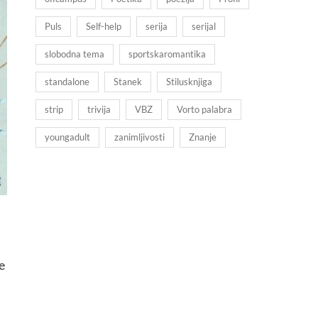
Puls
Self-help
serija
serijal
slobodna tema
sportskaromantika
standalone
Stanek
Stilusknjiga
strip
trivija
VBZ
Vorto palabra
youngadult
zanimljivosti
Znanje
e