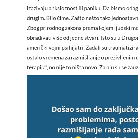
izazivaju anksioznost ili paniku. Da bismo od
drugim. Bilo čime. Zašto nešto tako jednostav
Zbog prirodnog zakona prema kojem ljudski moz
obrađivati više od jedne stvari. Isto su u Drug
američki vojni psihijatri. Zadali su traumatiz
ostalo vremena za razmišljanje o preživljenim u
terapija”, no nije to ništa novo. Za nju su se zauz