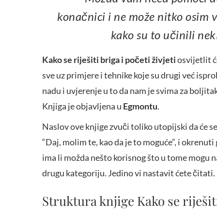
konačnici i ne može nitko osim
kako su to učinili nek
Kako se riješiti briga i početi živjeti
osvijetlit 
sve uz primjere i tehnike koje su drugi već isprob
nadu i uvjerenje u to da nam je svima za boljit
Knjiga je objavljena u
Egmontu
.
Naslov ove knjige zvuči toliko utopijski da će se
“Daj, molim te, kao da je to moguće”, i okrenuti 
ima li možda nešto korisnog što u tome mogu nau
drugu kategoriju. Jedino vi nastavit ćete čitati.
Struktura knjige Kako se riješiti