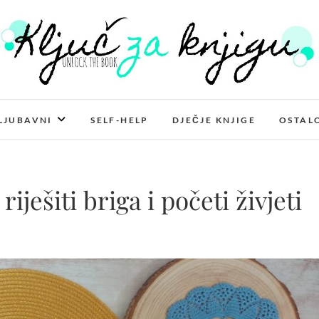
Ključ za knjigu
LJUBAVNI
SELF-HELP
DJEČJE KNJIGE
OSTAL
iješiti briga i početi živjeti