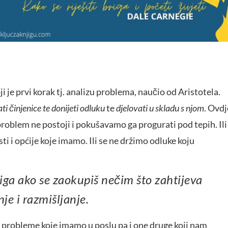
i je prvi korak tj. analizu problema, naučio od Aristotela.
ati činjenice te donijeti odluku
te
djelovati u skladu s njom
. Ovdj
 problem ne postoji i pokušavamo ga progurati pod tepih. Ili
i općije koje imamo. Ili se ne držimo odluke koju
nje i razmišljanje.
a probleme koje imamo u poslu pa i one druge koji nam