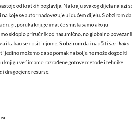
sastoje od kratkih poglavlja. Na kraju svakog dijela nalazi s
ci na koje se autor nadovezuje u idućem dijelu. S obzirom da
a drugi, poruka knjige imat će smisla samo ako ju
samo sklopio priručnik od nasumično, no globalno povezani
iga i kakao se nositi njome. S obzirom da i naučiti
što
i
kako
učiti jedino možemo da se pomak na bolje ne može dogoditi
ovu knjigu već imamo razrađene gotove metode i tehnike
di dragocjene resurse.
tva