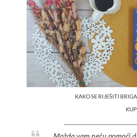
KAKO SE RIJEŠITI BRIGA
KUP
__________________________________
Možda vam neću pomoći da izbjegnete pedeset posto briga, jer to u