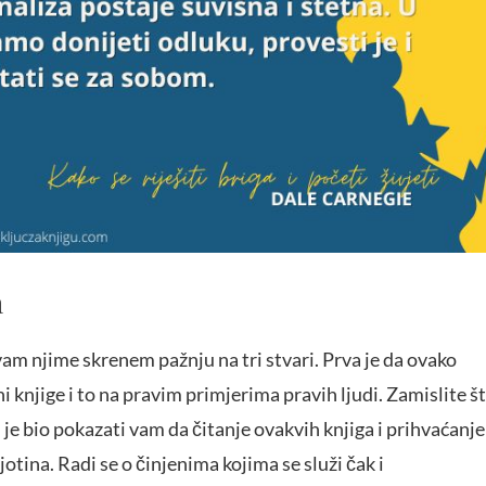
h
vam njime skrenem pažnju na tri stvari. Prva je da ovako
ni knjige i to na pravim primjerima pravih ljudi. Zamislite š
lj je bio pokazati vam da čitanje ovakvih knjiga i prihvaćanje
ljotina. Radi se o činjenima kojima se služi čak i