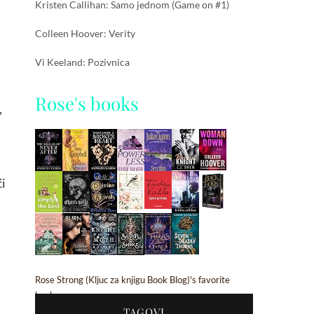
Kristen Callihan: Samo jednom (Game on #1)
Colleen Hoover: Verity
Vi Keeland: Pozivnica
Rose's books
,
ći
Rose Strong (Kljuc za knjigu Book Blog)'s favorite
books »
TAGOVI