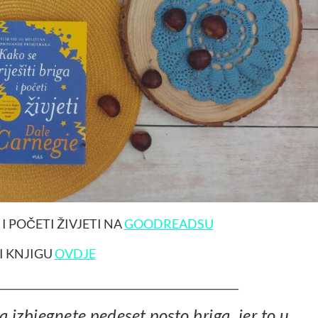
 I POČETI ŽIVJETI NA
GOODREADSU
I KNJIGU
OVDJE
________________________________________________