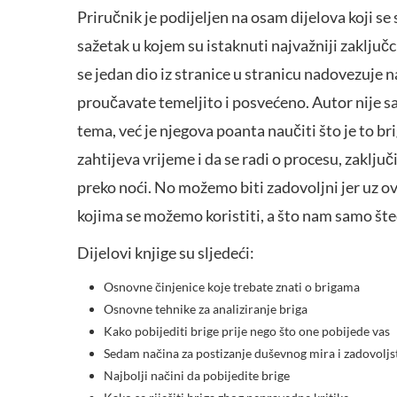
Priručnik je podijeljen na osam dijelova koji se 
sažetak u kojem su istaknuti najvažniji zaključ
se jedan dio iz stranice u stranicu nadovezuje n
proučavate temeljito i posvećeno. Autor nije 
tema, već je njegova poanta naučiti što je to br
zahtijeva vrijeme i da se radi o procesu, zaklj
preko noći. No možemo biti zadovoljni jer uz 
kojima se možemo koristiti, a što nam samo šte
Dijelovi knjige su sljedeći:
Osnovne činjenice koje trebate znati o brigama
Osnovne tehnike za analiziranje briga
Kako pobijediti brige prije nego što one pobijede vas
Sedam načina za postizanje duševnog mira i zadovoljs
Najbolji načini da pobijedite brige