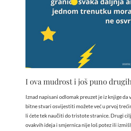
I ova mudrost i još puno drugi
Iznad napisani odlomak preuzet je iz knjige da 
bitne stvari osvijestiti možete već u prvoj treći
li ćete tek naučiti do tristote stranice. Drugi ci
ovakvih ideja i smjernica nije loš potez ili izmiš