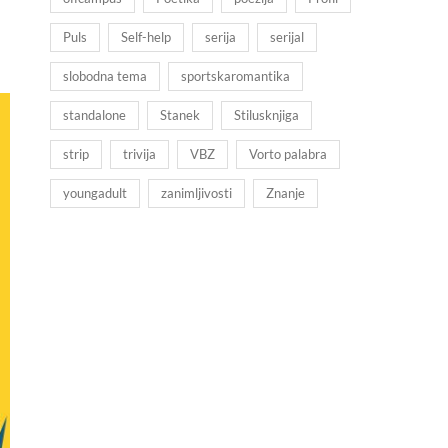
Puls
Self-help
serija
serijal
slobodna tema
sportskaromantika
standalone
Stanek
Stilusknjiga
strip
trivija
VBZ
Vorto palabra
youngadult
zanimljivosti
Znanje