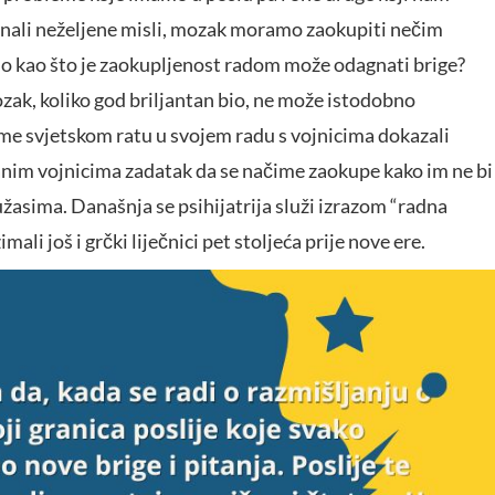
agnali neželjene misli, mozak moramo zaokupiti nečim
no kao što je zaokupljenost radom može odagnati brige?
ak, koliko god briljantan bio, ne može istodobno
ome svjetskom ratu u svojem radu s vojnicima dokazali
iranim vojnicima zadatak da se načime zaokupe kako im ne bi
žasima. Današnja se psihijatrija služi izrazom “radna
imali još i grčki liječnici pet stoljeća prije nove ere.