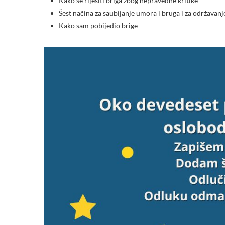
Kako se riješiti briga zbog nepravedne kritike
Šest načina za saubijanje umora i bruga i za održavan
Kako sam pobijedio brige