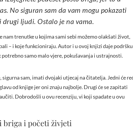
 vas. No siguran sam da vam mogu pokazati
i drugi ljudi. Ostalo je na vama.
će nam trenutke u kojima sami sebi možemo olakšati život,
ali – i koje funkcioniraju. Autor i u ovoj knjizi daje podršku
ak potrebno samo malo vjere, pokušavanja i ustrajnosti.
, sigurna sam, imati dvojaki utjecaj na čitatelja. Jedni će re
glavu od knjige jer oni znaju najbolje. Drugi će se zapitati
čiti. Dobrodošli u ovu recenziju, vi koji spadate u ovu
 briga i početi živjeti