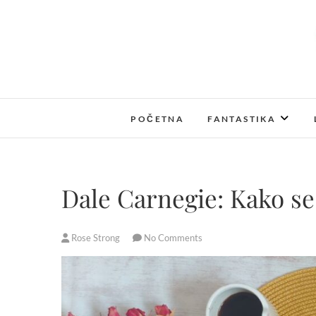
S
k
i
p
t
o
c
POČETNA
FANTASTIKA
o
n
t
e
Dale Carnegie: Kako se r
n
t
Rose Strong
No Comments