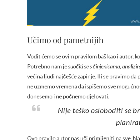
Učimo od pametnijih
Vodit ćemo se ovim pravilom baš kao i autor, koj
Potrebno nam je
suočiti se s činjenicama, analizir
većina ljudi najčešće zapinje. Ili se pravimo da
ne uzmemo vremena da ispišemo sve mogućnosti 
donesemo i ne počnemo djelovati.
Nije teško osloboditi se briga ako se zaokupiš nečim što zahtijeva
planira
Ovo pravilo autor nas uči primijeniti na sve. N