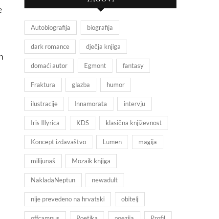
e
Autobiografija
biografija
dark romance
dječja knjiga
h
domaći autor
Egmont
fantasy
Fraktura
glazba
humor
ilustracije
Innamorata
intervju
Iris Illyrica
KDS
klasična književnost
Koncept izdavaštvo
Lumen
magija
milijunaš
Mozaik knjiga
NakladaNeptun
newadult
nije prevedeno na hrvatski
obitelj
offcampus
Poetika
poezija
Profil