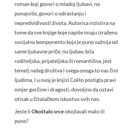
roman koji govori o mladoj ljubavi, no
ponajviše, govori o odrastanju i
nepredvidivosti života. Autorica inzistira na
tome da sve knjige koje napiše imaju izraženu
socijalnu komponentu koja je puno važnija od
same ljubavne priče, no ljubav, bila
roditeljska, prijateljska ili romantična, jest
temelj našeg društva i svega onoga to nas čini
ljudima. I u ovoj je knjizi CoHo postigla pravi
omjer gorčine i dragosti, dovoljno da ostavi
otisak u čitalačkom iskustvu svih nas.
Jeste li
Okoštalo srce
obožavali malo ili
puno?