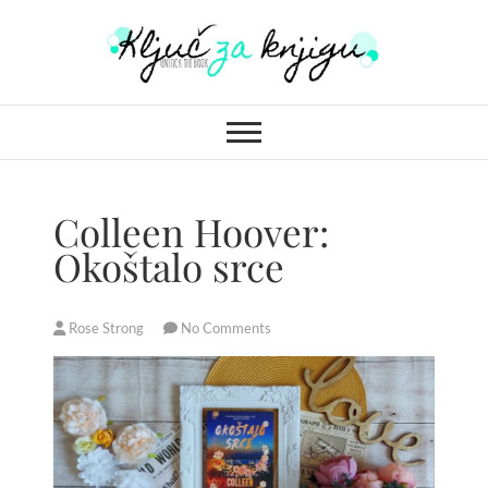
S
k
i
Ključ za knjigu
p
t
o
c
o
Colleen Hoover:
n
Okoštalo srce
t
e
n
Rose Strong
No Comments
t