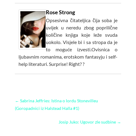
Rose Strong
Opsesivna čitateljica čija soba je
uvijek u neredu zbog poprilične
količine knjiga koje leže svuda
uokolo. Visjele bi i sa stropa da je
to moguće izvesti.Ovisnica o
ljubavnim romanima, erotskom fantasyju i self-
help literaturi. Surprise! Right? ?
←
Sabrina Jeffries: Istina o lordu Stonevilleu
(Goropadnici iz Halstead Halla #1)
Josip Juko: Ugovor zle sudbine
→