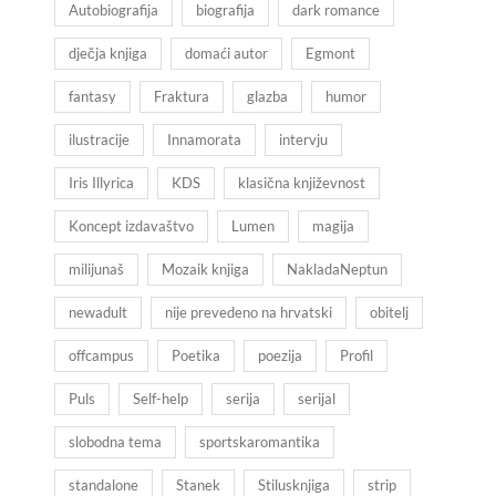
Autobiografija
biografija
dark romance
dječja knjiga
domaći autor
Egmont
fantasy
Fraktura
glazba
humor
ilustracije
Innamorata
intervju
Iris Illyrica
KDS
klasična književnost
Koncept izdavaštvo
Lumen
magija
milijunaš
Mozaik knjiga
NakladaNeptun
newadult
nije prevedeno na hrvatski
obitelj
offcampus
Poetika
poezija
Profil
Puls
Self-help
serija
serijal
slobodna tema
sportskaromantika
standalone
Stanek
Stilusknjiga
strip