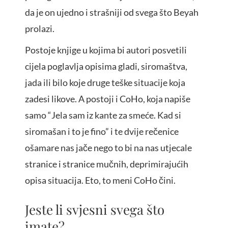
da je on ujedno i strašniji od svega što Beyah
prolazi.
Postoje knjige u kojima bi autori posvetili
cijela poglavlja opisima gladi, siromaštva,
jada ili bilo koje druge teške situacije koja
zadesi likove. A postoji i CoHo, koja napiše
samo “Jela sam iz kante za smeće. Kad si
siromašan i to je fino” i te dvije rečenice
ošamare nas jače nego to bi na nas utjecale
stranice i stranice mučnih, deprimirajućih
opisa situacija. Eto, to meni CoHo čini.
Jeste li svjesni svega što
imate?