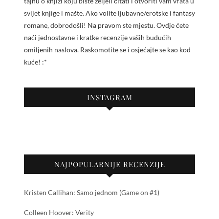
tajnu o knjizi koju biste željeli čitati i otvoriti vam vrata u
svijet knjige i mašte. Ako volite ljubavne/erotske i fantasy
romane, dobrodošli! Na pravom ste mjestu. Ovdje ćete
naći jednostavne i kratke recenzije vaših budućih
omiljenih naslova. Raskomotite se i osjećajte se kao kod
kuće! :*
INSTAGRAM
NAJPOPULARNIJE RECENZIJE
Kristen Callihan: Samo jednom (Game on #1)
Colleen Hoover: Verity