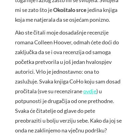
toga nije razlog zašto mi se svidjela. Svidjela
mi se zato što je
Okoštalo srce
jedina knjiga
koja me natjerala da se osjećam ponizno.
Ako ste čitali moje dosadašnje recenzije
romana Colleen Hoover, odmah ćete doći do
zaključka da se i ova recenzija od samoga
početka pretvorila u još jedan hvalospjev
autorici. Vrlo je jednostavno: ona to
zaslužuje. Svaka knjiga CoHo koju sam dosad
pročitala (sve su recenzirane
ovdje
) u
potpunosti je drugačija od one prethodne.
Svaka će čitatelje od glave do pete
preobraziti u bolju verziju sebe. Kako da joj se
onda ne zaklinjemo na vječnu podršku?