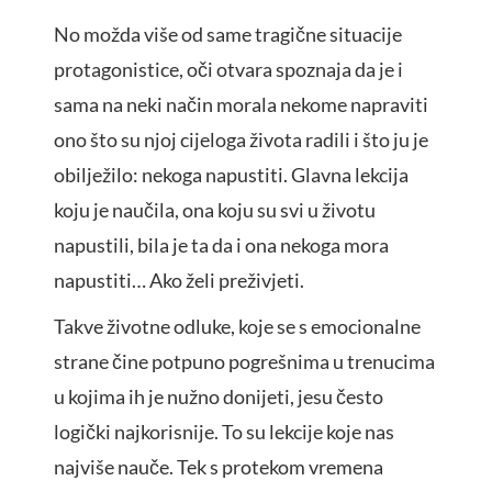
No možda više od same tragične situacije
protagonistice, oči otvara spoznaja da je i
sama na neki način morala nekome napraviti
ono što su njoj cijeloga života radili i što ju je
obilježilo: nekoga napustiti. Glavna lekcija
koju je naučila, ona koju su svi u životu
napustili, bila je ta da i ona nekoga mora
napustiti… Ako želi preživjeti.
Takve životne odluke, koje se s emocionalne
strane čine potpuno pogrešnima u trenucima
u kojima ih je nužno donijeti, jesu često
logički najkorisnije. To su lekcije koje nas
najviše nauče. Tek s protekom vremena