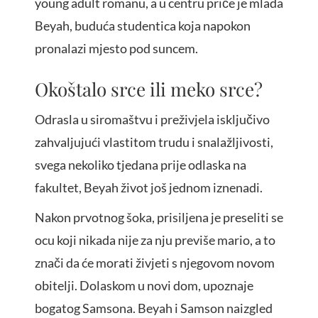
young adult romanu, a u centru priče je mlada
Beyah, buduća studentica koja napokon
pronalazi mjesto pod suncem.
Okoštalo srce ili meko srce?
Odrasla u siromaštvu i preživjela isključivo
zahvaljujući vlastitom trudu i snalažljivosti,
svega nekoliko tjedana prije odlaska na
fakultet, Beyah život još jednom iznenadi.
Nakon prvotnog šoka, prisiljena je preseliti se
ocu koji nikada nije za nju previše mario, a to
znači da će morati živjeti s njegovom novom
obitelji. Dolaskom u novi dom, upoznaje
bogatog Samsona. Beyah i Samson naizgled