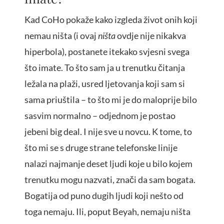
Kad CoHo pokaže kako izgleda život onih koji
nemau ništa (i ovaj
ništa
ovdje nije nikakva
hiperbola), postanete itekako svjesni svega
što imate. To što sam ja u trenutku čitanja
ležala na plaži, usred ljetovanja koji sam si
sama priuštila – to što mi je do maloprije bilo
sasvim normalno – odjednom je postao
jebeni big deal. I nije sve u novcu. K tome, to
što mi se s druge strane telefonske linije
nalazi najmanje deset ljudi koje u bilo kojem
trenutku mogu nazvati, znači da sam bogata.
Bogatija od puno dugih ljudi koji nešto od
toga nemaju. Ili, poput Beyah, nemaju ništa