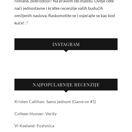
romane, dobrodošli! Na pravom ste mjestu. Ovdje ćete
naći jednostavne i kratke recenzije vaših budućih
omiljenih naslova. Raskomotite se i osjećajte se kao kod
kuće! :*
INSTAGRAM
NAJPOPULARNIJE RECENZIJE
Kristen Callihan: Samo jednom (Game on #1)
Colleen Hoover: Verity
Vi Keeland: Pozivnica