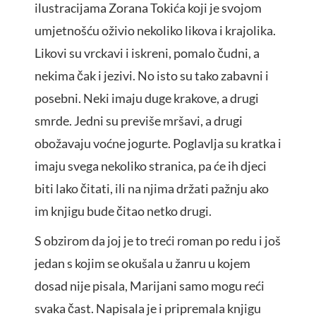
ilustracijama Zorana Tokića koji je svojom
umjetnošću oživio nekoliko likova i krajolika.
Likovi su vrckavi i iskreni, pomalo čudni, a
nekima čak i jezivi. No isto su tako zabavni i
posebni. Neki imaju duge krakove, a drugi
smrde. Jedni su previše mršavi, a drugi
obožavaju voćne jogurte. Poglavlja su kratka i
imaju svega nekoliko stranica, pa će ih djeci
biti lako čitati, ili na njima držati pažnju ako
im knjigu bude čitao netko drugi.
S obzirom da joj je to treći roman po redu i još
jedan s kojim se okušala u žanru u kojem
dosad nije pisala, Marijani samo mogu reći
svaka čast. Napisala je i pripremala knjigu