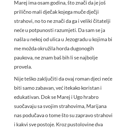
Marej ima osam godina, što znači da je još
prilično mali dječak kojega muče dječji
strahovi, no to ne znači da ga i veliki čitatelji
neće u potpunosti razumjeti. Da sam se ja
našla u nekoj od ulica u Jezogradu u kojima bi
me možda okružila horda dugonogih
paukova, ne znam baš bih li se najbolje
provela.
Nije teško zaključiti da ovaj roman djeci neće
biti samo zabavan, već itekako koristan i
edukativan. Dok se Marej i Ugo hrabro
suočavaju sa svojim strahovima, Marijana
nas podučava o tome što su zapravo strahovi
i kakvi sve postoje. Kroz pustolovine dva