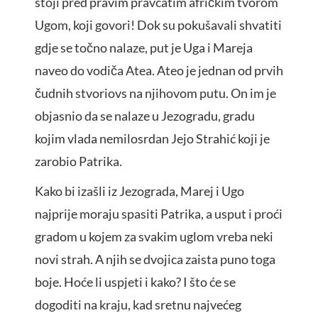
stoji pred pravim pravcatim afričkim tvorom
Ugom, koji govori! Dok su pokušavali shvatiti
gdje se točno nalaze, put je Uga i Mareja
naveo do vodiča Atea. Ateo je jednan od prvih
čudnih stvoriovs na njihovom putu. On im je
objasnio da se nalaze u Jezogradu, gradu
kojim vlada nemilosrdan Jejo Strahić koji je
zarobio Patrika.
Kako bi izašli iz Jezograda, Marej i Ugo
najprije moraju spasiti Patrika, a usput i proći
gradom u kojem za svakim uglom vreba neki
novi strah. A njih se dvojica zaista puno toga
boje. Hoće li uspjeti i kako? I što će se
dogoditi na kraju, kad sretnu najvećeg