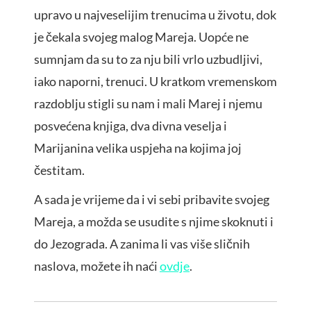
upravo u najveselijim trenucima u životu, dok
je čekala svojeg malog Mareja. Uopće ne
sumnjam da su to za nju bili vrlo uzbudljivi,
iako naporni, trenuci. U kratkom vremenskom
razdoblju stigli su nam i mali Marej i njemu
posvećena knjiga, dva divna veselja i
Marijanina velika uspjeha na kojima joj
čestitam.
A sada je vrijeme da i vi sebi pribavite svojeg
Mareja, a možda se usudite s njime skoknuti i
do Jezograda. A zanima li vas više sličnih
naslova, možete ih naći
ovdje
.