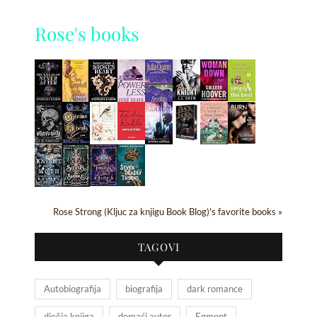
Rose's books
Rose Strong (Kljuc za knjigu Book Blog)'s favorite books »
TAGOVI
Autobiografija
biografija
dark romance
dječja knjiga
domaći autor
Egmont