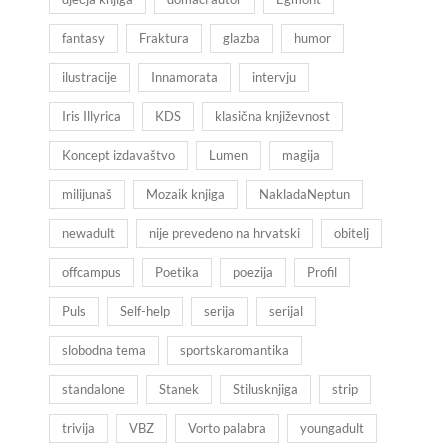
fantasy
Fraktura
glazba
humor
ilustracije
Innamorata
intervju
Iris Illyrica
KDS
klasična književnost
Koncept izdavaštvo
Lumen
magija
milijunaš
Mozaik knjiga
NakladaNeptun
newadult
nije prevedeno na hrvatski
obitelj
offcampus
Poetika
poezija
Profil
Puls
Self-help
serija
serijal
slobodna tema
sportskaromantika
standalone
Stanek
Stilusknjiga
strip
trivija
VBZ
Vorto palabra
youngadult