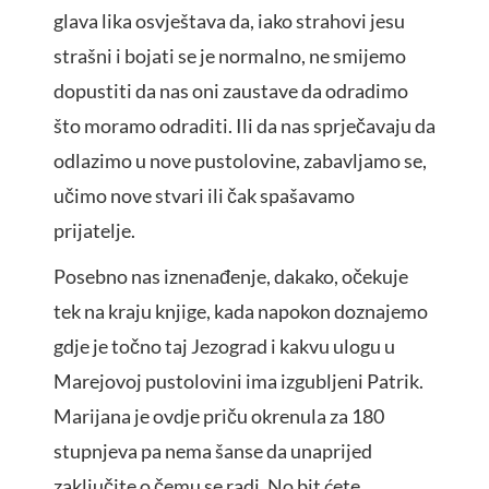
glava lika osvještava da, iako strahovi jesu
strašni i bojati se je normalno, ne smijemo
dopustiti da nas oni zaustave da odradimo
što moramo odraditi. Ili da nas sprječavaju da
odlazimo u nove pustolovine, zabavljamo se,
učimo nove stvari ili čak spašavamo
prijatelje.
Posebno nas iznenađenje, dakako, očekuje
tek na kraju knjige, kada napokon doznajemo
gdje je točno taj Jezograd i kakvu ulogu u
Marejovoj pustolovini ima izgubljeni Patrik.
Marijana je ovdje priču okrenula za 180
stupnjeva pa nema šanse da unaprijed
zaključite o čemu se radi. No bit ćete