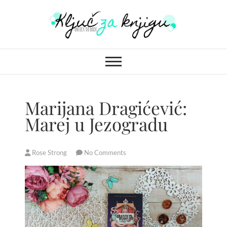
S
k
i
Ključ za knjigu
p
t
o
c
o
Marijana Dragićević:
n
Marej u Jezogradu
t
e
n
Rose Strong
No Comments
t